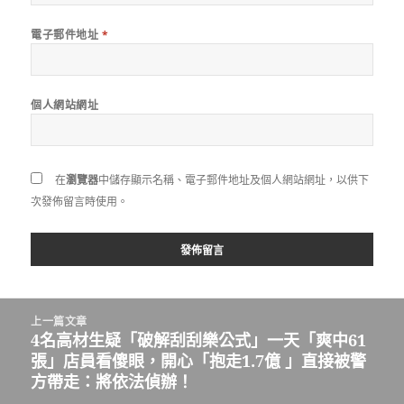
電子郵件地址
*
個人網站網址
在
瀏覽器
中儲存顯示名稱、電子郵件地址及個人網站網址，以供下
次發佈留言時使用。
文
上一篇文章
章
4名高材生疑「破解刮刮樂公式」一天「爽中61
上
導
張」店員看傻眼，開心「抱走1.7億 」直接被警
一
覽
方帶走：將依法偵辦！
篇