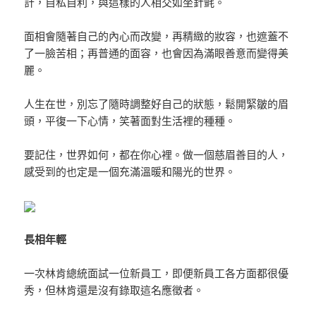
計，自私自利，與這樣的人相交如坐針氈。
面相會隨著自己的內心而改變，再精緻的妝容，也遮蓋不
了一臉苦相；再普通的面容，也會因為滿眼善意而變得美
麗。
人生在世，別忘了隨時調整好自己的狀態，鬆開緊皺的眉
頭，平復一下心情，笑著面對生活裡的種種。
要記住，世界如何，都在你心裡。做一個慈眉善目的人，
感受到的也定是一個充滿溫暖和陽光的世界。
長相年輕
一次林肯總統面試一位新員工，即便新員工各方面都很優
秀，但林肯還是沒有錄取這名應徵者。