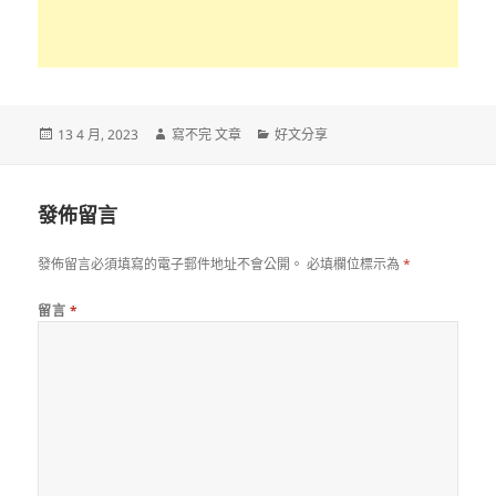
發
作
分
13 4 月, 2023
寫不完 文章
好文分享
佈
者
類
日
期:
發佈留言
發佈留言必須填寫的電子郵件地址不會公開。
必填欄位標示為
*
留言
*