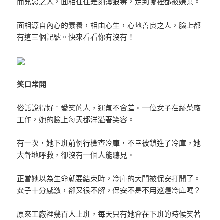
而兇惡之人，面相往往是刻薄狠毒，走到哪裡都被嫌棄。
面相源自內心的素養，相由心生，心地善良之人，臉上都
有這三個記號。快來看看你有沒有！
笑口常開
俗話說得好：愛笑的人，運氣不會差。一位女子在蔬菜廠
工作，她的臉上每天都洋溢著笑容。
有一次，她下班前例行檢查冷庫，不幸被鎖進了冷庫，她
大聲地呼救，卻沒有一個人能聽見。
正當她以為生命就要結束時，冷庫的大門被保安打開了。
女子十分感激，卻又很不解，保安不是不用巡邏冷庫嗎？
原來工廠裡幾百人上班，每天只有她會在下班的時候笑著