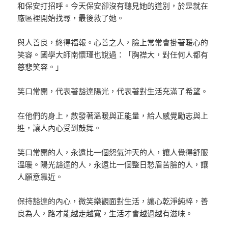
和保安打招呼。今天保安卻沒有聽見她的道別，於是就在
廠區裡開始找尋，最後救了她。
與人善良，終得福報。心善之人，臉上常常會掛著暖心的
笑容。國學大師南懷瑾也說過：「胸襟大，對任何人都有
慈悲笑容。」
笑口常開，代表著豁達陽光，代表著對生活充滿了希望。
在他們的身上，散發著溫暖與正能量，給人感覺勵志與上
進，讓人內心受到鼓舞。
笑口常開的人，永遠比一個怨氣沖天的人，讓人覺得舒服
溫暖。陽光豁達的人，永遠比一個整日愁眉苦臉的人，讓
人願意靠近。
保持豁達的內心，微笑樂觀面對生活，讓心乾淨純粹，善
良為人，路才能越走越寬，生活才會越過越有滋味。