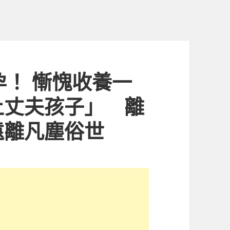
孕！ 慚愧收養一
上丈夫孩子」 離
遠離凡塵俗世