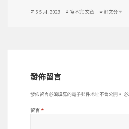
發
作
分
5 5 月, 2023
寫不完 文章
好文分享
佈
者
類
日
期:
發佈留言
發佈留言必須填寫的電子郵件地址不會公開。
必
留言
*