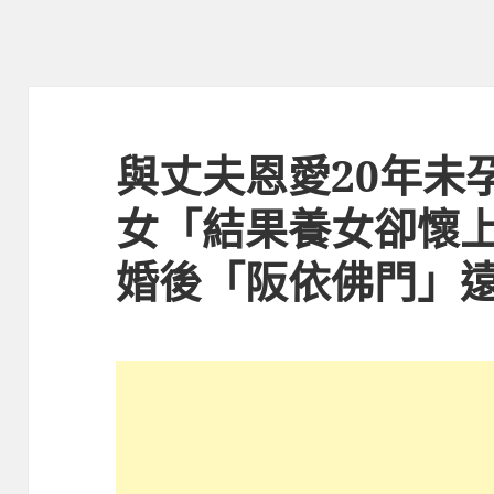
與丈夫恩愛20年未
女「結果養女卻懷
婚後「阪依佛門」