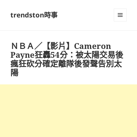
trendston時事
選單及
小工具
ＮＢＡ／【影片】Cameron
Payne狂轟54分：被太陽交易後
瘋狂砍分確定離隊後發聲告別太
陽