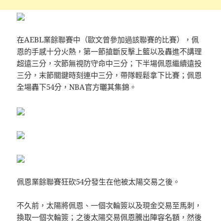
在AEBL業餘聯賽中（歐文曾參加過該聯賽的比賽），佩
恩的手感十分火熱，第一節搶斷反擊上籃以及轟進不講理
超遠三分，次節無視防守命中三分；下半場佩恩繼續遠投
三分，末節關鍵時刻連中三分，帶隊輕鬆拿下比賽；佩恩
全場轟下54分，NBA官方曬其集錦。
佩恩業餘聯賽狂砍54分發生在他被太陽交易之後。
不久前，太陽將佩恩、一個次輪簽以及現金交易至馬刺，
換取一個次輪簽；之後太陽交易佩恩騰出陣容名額，然後