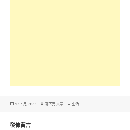
發
作
分
17 7 月, 2023
寫不完 文章
生活
佈
者
類
日
期:
發佈留言