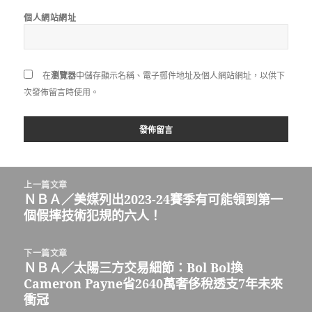
個人網站網址
在
瀏覽器
中儲存顯示名稱、電子郵件地址及個人網站網址，以供下
次發佈留言時使用。
文
上一篇文章
章
ＮＢＡ／美媒列出2023-24賽季有可能領到第一
上
導
個假摔技術犯規的六人！
一
覽
篇
文
下一篇文章
章:
ＮＢＡ／太陽三方交易細節：Bol Bol換
下
Cameron Payne省2640萬奢侈稅透支7年未來
一
衝冠
篇