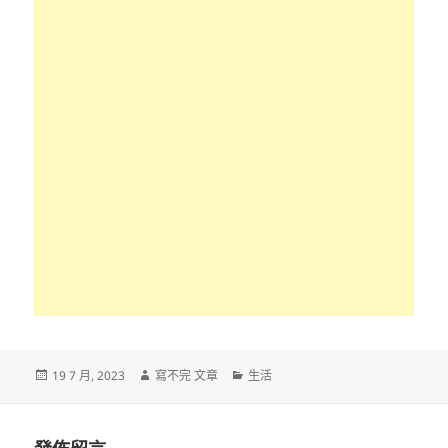
發
作
分
19 7 月, 2023
寫不完 文章
生活
佈
者
類
日
期: