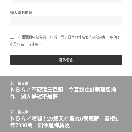
個人網站網址
在
瀏覽器
中儲存顯示名稱、電子郵件地址及個人網站網址，以供下
次發佈留言時使用。
文
上一篇文章
章
ＮＢＡ／不硬湊三巨頭 今夏制定計劃理智操
上
導
作 湖人爭冠不是夢
一
覽
篇
文
下一篇文章
章:
ＮＢＡ／唏噓！29歲天才簽310萬底薪 曾拒4
下
年7000萬 如今追悔莫及
一