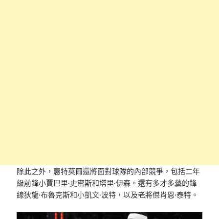
除此之外，惠特莫爾還將面對球隊的內部競爭，包括二年
級前鋒小賈巴里·史密斯和塔里·伊森。還有多才多藝的鋒
線狄龍·布魯克斯和小凱文·波特，以及老將傑肖恩·泰特。