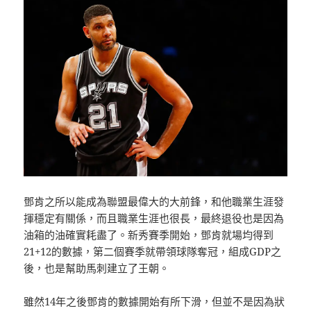
鄧肯之所以能成為聯盟最偉大的大前鋒，和他職業生涯發
揮穩定有關係，而且職業生涯也很長，最終退役也是因為
油箱的油確實耗盡了。新秀賽季開始，鄧肯就場均得到
21+12的數據，第二個賽季就帶領球隊奪冠，組成GDP之
後，也是幫助馬刺建立了王朝。
雖然14年之後鄧肯的數據開始有所下滑，但並不是因為狀