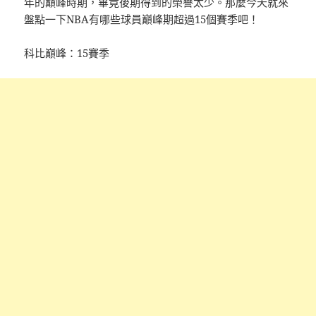
年的巔峰時期，畢竟後期得到的榮譽太少。那麼今天就來
盤點一下NBA有哪些球員巔峰期超過15個賽季吧！
科比巔峰：15賽季