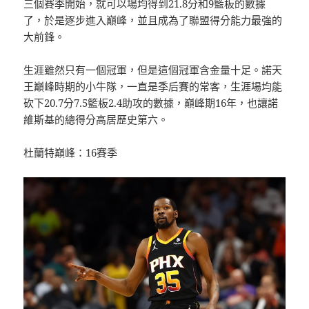
三個賽季開始，就可以場均得到21.8分和9籃板的數據
了，於是逐步進入巔峰，並且成為了聯盟得分能力最強的
大前鋒。
生涯雖然只有一個冠軍，但是這個冠軍含金量十足。諾天
王巔峰時期的小牛隊，一直是季后賽的常客，生涯場均能
砍下20.7分7.5籃板2.4助攻的數據，巔峰期16年，也讓諾
維斯基的總得分高居歷史第六。
杜蘭特巔峰：16賽季