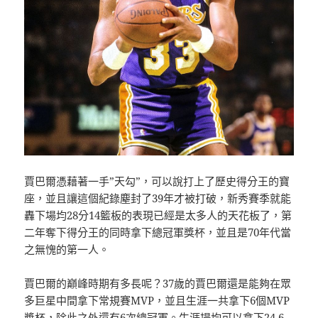
賈巴爾憑藉著一手”天勾”，可以說打上了歷史得分王的寶
座，並且讓這個紀錄塵封了39年才被打破，新秀賽季就能
轟下場均28分14籃板的表現已經是太多人的天花板了，第
二年奪下得分王的同時拿下總冠軍獎杯，並且是70年代當
之無愧的第一人。
賈巴爾的巔峰時期有多長呢？37歲的賈巴爾還是能夠在眾
多巨星中間拿下常規賽MVP，並且生涯一共拿下6個MVP
獎杯，除此之外還有6次總冠軍。生涯場均可以拿下24.6