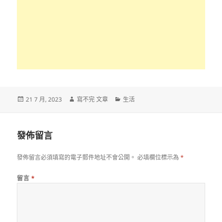
發
作
分
21 7 月, 2023
寫不完 文章
生活
佈
者
類
日
期:
發佈留言
發佈留言必須填寫的電子郵件地址不會公開。
必填欄位標示為
*
留言
*