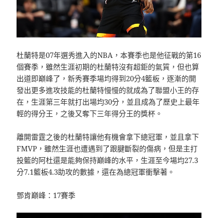
杜蘭特是07年選秀進入的NBA，本賽季也是他征戰的第16
個賽季，雖然生涯初期的杜蘭特沒有超鉅的氣質，但也算
出道即巔峰了，新秀賽季場均得到20分4籃板，逐漸的開
發出更多進攻技能的杜蘭特慢慢的就成為了聯盟小王的存
在，生涯第三年就打出場均30分，並且成為了歷史上最年
輕的得分王，之後又奪下三年得分王的獎杯。
離開雷霆之後的杜蘭特讓他有機會拿下總冠軍，並且拿下
FMVP，雖然生涯也遭遇到了跟腱斷裂的傷病，但是主打
投籃的阿杜還是能夠保持巔峰的水平，生涯至今場均27.3
分7.1籃板4.3助攻的數據，還在為總冠軍衝擊著。
鄧肯巔峰：17賽季