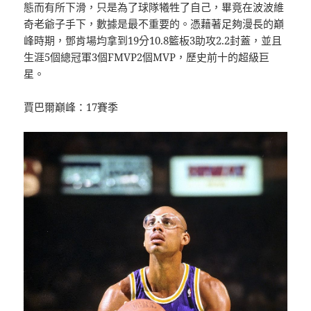
態而有所下滑，只是為了球隊犧牲了自己，畢竟在波波維
奇老爺子手下，數據是最不重要的。憑藉著足夠漫長的巔
峰時期，鄧肯場均拿到19分10.8籃板3助攻2.2封蓋，並且
生涯5個總冠軍3個FMVP2個MVP，歷史前十的超級巨
星。
賈巴爾巔峰：17賽季