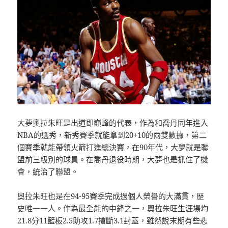
大夢奧拉朱旺是出道即巔峰的代表，作為和喬丹同年進入
NBA的選秀，新秀賽季就能拿到20+10的兩雙數據，第二
個賽季就能帶領火箭打進總決賽，在90年代，大夢就是聯
盟前三級別的球員。在喬丹退役時期，大夢也是抓住了機
會，統治了聯盟。
奧拉朱旺也是在94-95賽季完成過個人榮譽的大滿貫，歷
史唯一一人。作為最全能的中鋒之一，奧拉朱旺生涯場均
21.8分11籃板2.5助攻1.7搶斷3.1封蓋，雖然說末期有些悲