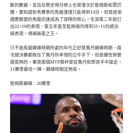
斷的數據，並且在歷史得分榜上也是僅次於詹姆斯和賈巴
爾，要知道新秀賽季的馬龍僅僅只能得到14分，但是逐漸
適應聯盟的馬龍迅速成為了球隊的核心，生涯第二年就打
出22+10的表現，第五年甚至能夠場均得到31+11的統治
級表現，堪稱無冕之王。
只不過馬龍巔峰時期所處的年代正好是喬丹巔峰時期，兩
次總決賽都敗在了喬丹所率領的公牛手下，但是硬性榮譽
還是夠的，畢竟兩個MVP獎杯是從喬丹和鄧肯手中搶走，
11賽季最佳一陣，巔峰時期足夠長。
詹姆斯巔峰：20賽季