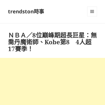
trendston時事
選單及
小工具
ＮＢＡ／8位巔峰期超長巨星：無
喬丹魔術師、Kobe第8 4人超
17賽季！