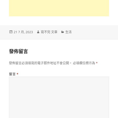
發
作
分
21 7 月, 2023
寫不完 文章
生活
佈
者
類
日
期:
發佈留言
發佈留言必須填寫的電子郵件地址不會公開。
必填欄位標示為
*
留言
*