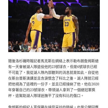
隨後洛杉磯時報記者馬克斯在網絡上表示勒布朗詹姆斯總
有一天會被湖人隊退役他的23號球衣，但是6號球衣已經
不可能了，我從湖人隊內部聽到的消息就是如此，自從他
在斯台普斯演講並且含淚懷念了科比之後，湖人隊就已經
把他視為了這裡的一份子，並且已經接納了他，他在2020
年穿著自己的23號球衣，帶領湖人拿到了一個總冠軍獎
杯，這幫助湖人隊球迷撫平了沒有科比的傷口。
詹姆斯的經紀人富保羅在接受采訪的時候，也是公開回應