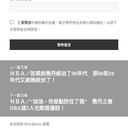
在
瀏覽器
中儲存顯示名稱、電子郵件地址及個人網站網址，以供下
次發佈留言時使用。
文
上一篇文章
章
ＮＢＡ／如果說喬丹統治了90年代 那00和10
上
導
年代又被誰統治了！
一
覽
篇
文
下一篇文章
章:
ＮＢＡ／“加油，你差點防住了我” 喬丹之後
下
NBA這5人也敢這樣說！
一
篇
文
本站採用 WordPress 建置