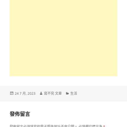
發
作
分
24 7 月, 2023
寫不完 文章
生活
佈
者
類
日
期:
發佈留言
發佈留言必須填寫的電子郵件地址不會公開。
必填欄位標示為
*