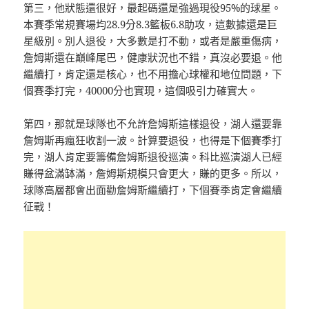
第三，他狀態還很好，最起碼還是強過現役95%的球星。
本賽季常規賽場均28.9分8.3籃板6.8助攻，這數據還是巨
星級別。別人退役，大多數是打不動，或者是嚴重傷病，
詹姆斯還在巔峰尾巴，健康狀況也不錯，真沒必要退。他
繼續打，肯定還是核心，也不用擔心球權和地位問題，下
個賽季打完，40000分也實現，這個吸引力確實大。
第四，那就是球隊也不允許詹姆斯這樣退役，湖人還要靠
詹姆斯再瘋狂收割一波。計算要退役，也得是下個賽季打
完，湖人肯定要籌備詹姆斯退役巡演。科比巡演湖人已經
賺得盆滿缽滿，詹姆斯規模只會更大，賺的更多。所以，
球隊高層都會出面勸詹姆斯繼續打，下個賽季肯定會繼續
征戰！