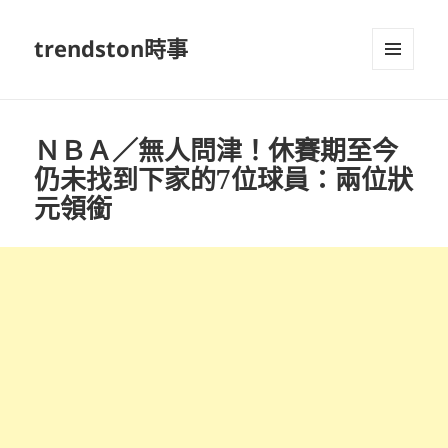
trendston時事
選單及
小工具
ＮＢＡ／無人問津！休賽期至今
仍未找到下家的7位球員：兩位狀
元領銜