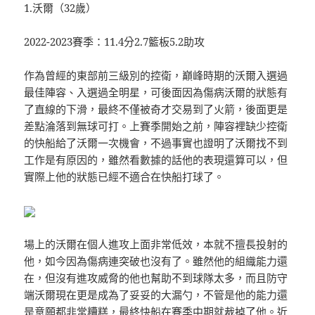
1.沃爾（32歲）
2022-2023賽季：11.4分2.7籃板5.2助攻
作為曾經的東部前三級別的控衛，巔峰時期的沃爾入選過
最佳陣容、入選過全明星，可後面因為傷病沃爾的狀態有
了直線的下滑，最終不僅被奇才交易到了火箭，後面更是
差點淪落到無球可打。上賽季開始之前，陣容裡缺少控衛
的快船給了沃爾一次機會，不過事實也證明了沃爾找不到
工作是有原因的，雖然看數據的話他的表現還算可以，但
實際上他的狀態已經不適合在快船打球了。
場上的沃爾在個人進攻上面非常低效，本就不擅長投射的
他，如今因為傷病連突破也沒有了。雖然他的組織能力還
在，但沒有進攻威脅的他也幫助不到球隊太多，而且防守
端沃爾現在更是成為了妥妥的大漏勺，不管是他的能力還
是意願都非常糟糕，最終快船在賽季中期就裁掉了他。近