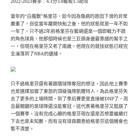
2022-2023賽季：4.1分3.8籃板1.5助攻
×
當年的“白魔獸”格里芬，如今因為傷病的原因下滑的非常
嚴重了，自從當年離開快船之後，他的狀態就是一年不如
一年了，只不過2年前格里芬在籃網還是一個即戰力不錯
的角色球員，他那個時候也是三巨頭身邊最靠譜的幫手之
一，但現在格里芬又老了兩歲，他現在的競技狀態已經完
全淪落到了NBA的邊緣。
只不過格里芬還有著跟隨球隊奪冠的想法，因此他上賽季
也是選擇加盟了東部的頂級強隊凱爾特人，為此格里芬失
去了更多的上場時間，到了季后賽更是直接被DNP了，而
且最關鍵的是球隊還沒能奪冠，這代表著格里芬又耽誤了
一個賽季。沒有完成心願的格里芬現在還是否想要繼續打
下去也是未知數，而有沒有球員願意給格里芬這個機會也
暫不清楚。