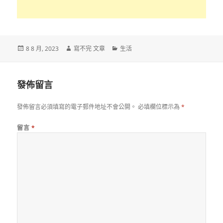
發
作
分
8 8 月, 2023
寫不完 文章
生活
佈
者
類
日
期:
發佈留言
發佈留言必須填寫的電子郵件地址不會公開。
必填欄位標示為
*
留言
*