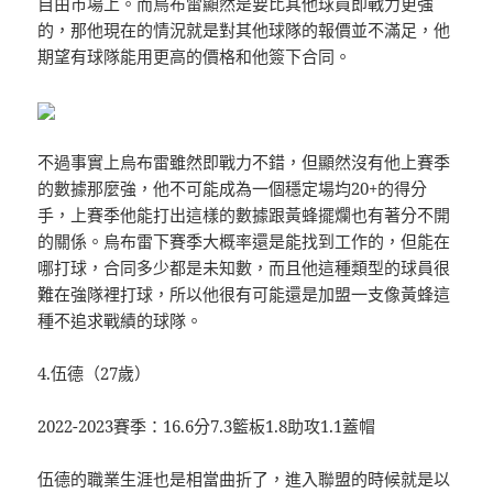
自由市場上。而烏布雷顯然是要比其他球員即戰力更強
的，那他現在的情況就是對其他球隊的報價並不滿足，他
期望有球隊能用更高的價格和他簽下合同。
不過事實上烏布雷雖然即戰力不錯，但顯然沒有他上賽季
的數據那麼強，他不可能成為一個穩定場均20+的得分
手，上賽季他能打出這樣的數據跟黃蜂擺爛也有著分不開
的關係。烏布雷下賽季大概率還是能找到工作的，但能在
哪打球，合同多少都是未知數，而且他這種類型的球員很
難在強隊裡打球，所以他很有可能還是加盟一支像黃蜂這
種不追求戰績的球隊。
4.伍德（27歲）
2022-2023賽季：16.6分7.3籃板1.8助攻1.1蓋帽
伍德的職業生涯也是相當曲折了，進入聯盟的時候就是以