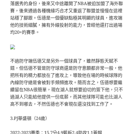
落選秀的身份，後來又中途離開了NBA被迫加盟了海外聯
賽，後來通過各種機緣巧合才又重返了聯盟並慢慢在這裡
站穩了腳跟。伍德是一個優缺點極其明顯的球員，進攻端
他的技術細膩，擁有外線投射的能力，曾經他還打出過場
均20+的賽季。
不過防守端伍德又是另外一個球員了，雖然靜態天賦不
錯，但伍德不管是防守球商還是防守意願都非常一般，他
把所有的精力都放在了進攻上，導致他在場的時候球隊的
內線防守總是會被對手頻頻進攻。簡而言之，伍德想要繼
續留在NBA很簡單，現在湖人就想要迫切的簽下他，只不
過湖人只能給他提供一份底薪，而其他球隊可能也比湖人
高不到哪去，不然伍德也不會現在還沒找到工作了。
3.PJ華盛頓（24歲）
2022-2023賽季：15.7分4.9籃板2.4助攻1.1蓋帽