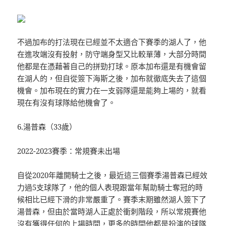
不過加布的打法現在已經並不太適合下賽季的湖人了，他
在進攻端沒有投射，防守端身型又比較單薄，大部分時間
他都是在憑藉著自己的拼勁打球。原本加布還是有機會留
在湖人的，但自從簽下海斯之後，加布就徹底失去了這個
機會。加布現在的實力在一支弱隊還是能夠上場的，就看
現在有沒有球隊給他機會了。
6.湯普森（33歲）
2022-2023賽季：常規賽未出場
自從2020年離開騎士之後，最近這三個賽季湯普森已經效
力過5支球隊了，他的個人表現跟當年幫助騎士奪冠的時
候相比已經下滑的非常嚴重了。賽季末期雖然湖人簽下了
湯普森，但由於當時湖人正處於衝刺階段，所以常規賽他
沒有獲得任何的上場時間，更多的時間他都是扮演的球隊