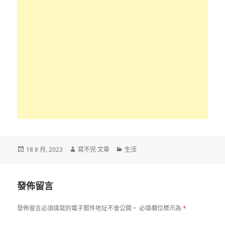
發
作
分
18 8 月, 2023
寫不完 文章
生活
佈
者
類
日
期:
發佈留言
發佈留言必須填寫的電子郵件地址不會公開。
必填欄位標示為
*