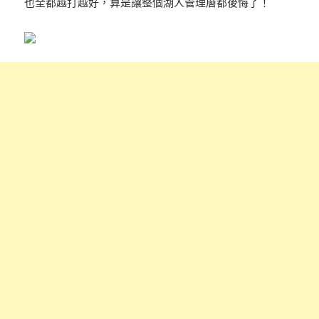
也全都越打越好，算是讓整個湖人管理層都後悔了！