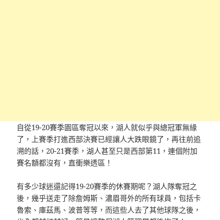
自從19-20賽季園區奪冠以來，湖人就似乎與總冠軍無緣
了，上賽季打進西部決賽已經讓人大跌眼鏡了，再往前追
溯的話，20-21賽季，湖人甚至只是西部第11，連個附加
賽名額都沒有，直衝樂透區！
有多少球迷還記得19-20賽季的休賽期呢？湖人隊奪冠之
後，幾乎送走了除詹姆斯、濃眉哥外的所有球員，包括卡
魯索、庫茲馬、波普等等，而這些人去了其他球隊之後，