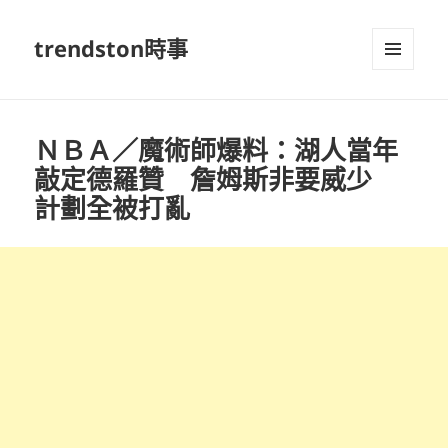
trendston時事
選單及
小工具
ＮＢＡ／魔術師爆料：湖人當年
敲定德羅贊 詹姆斯非要威少
計劃全被打亂