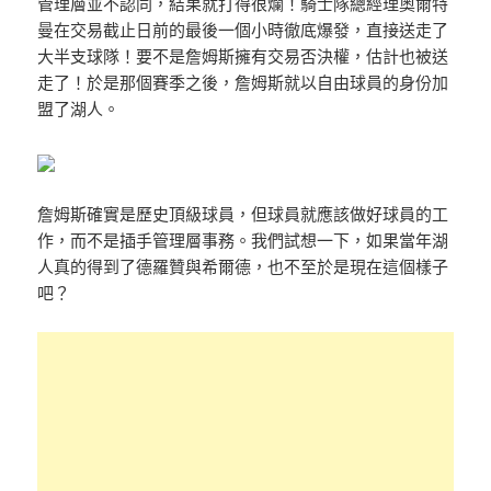
管理層並不認同，結果就打得很爛！騎士隊總經理奧爾特
曼在交易截止日前的最後一個小時徹底爆發，直接送走了
大半支球隊！要不是詹姆斯擁有交易否決權，估計也被送
走了！於是那個賽季之後，詹姆斯就以自由球員的身份加
盟了湖人。
詹姆斯確實是歷史頂級球員，但球員就應該做好球員的工
作，而不是插手管理層事務。我們試想一下，如果當年湖
人真的得到了德羅贊與希爾德，也不至於是現在這個樣子
吧？