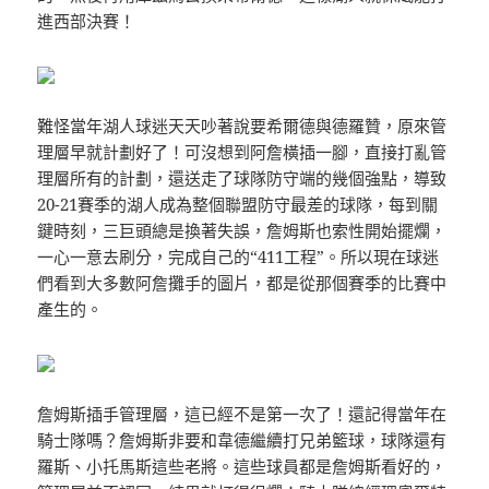
進西部決賽！
難怪當年湖人球迷天天吵著說要希爾德與德羅贊，原來管
理層早就計劃好了！可沒想到阿詹橫插一腳，直接打亂管
理層所有的計劃，還送走了球隊防守端的幾個強點，導致
20-21賽季的湖人成為整個聯盟防守最差的球隊，每到關
鍵時刻，三巨頭總是換著失誤，詹姆斯也索性開始擺爛，
一心一意去刷分，完成自己的“411工程”。所以現在球迷
們看到大多數阿詹攤手的圖片，都是從那個賽季的比賽中
產生的。
詹姆斯插手管理層，這已經不是第一次了！還記得當年在
騎士隊嗎？詹姆斯非要和韋德繼續打兄弟籃球，球隊還有
羅斯、小托馬斯這些老將。這些球員都是詹姆斯看好的，