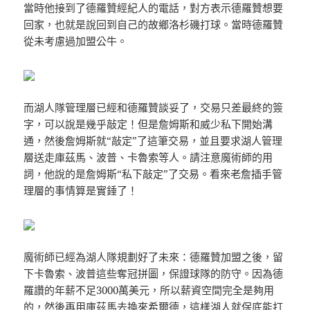
當時他接到了德羅贊經紀人的電話，對方表示德羅贊想要
回家，也就是說回到自己的故鄉洛杉磯打球。當時德羅贊
從未考慮過加盟公牛。
而湖人隊管理層已經和德羅贊談妥了，交易只差最終的簽
字，可以說是幾乎敲定！但是詹姆斯和威少私下開始溝
通，然後詹姆斯就“敲定”了這筆交易，並且要求湖人管理
層送走庫茲馬、波普、卡魯索等人。請注意魔術師的用
詞，他說的是詹姆斯“私下敲定”了交易。看來老詹插手管
理層的事情算是實錘了！
魔術師已經為湖人隊規劃好了未來：德羅贊加盟之後，留
下卡魯索、波普這些奪冠拼圖，保證球隊的防守。因為德
羅讚的年薪不足3000萬美元，所以薪資空間完全是夠用
的，然後再用庫茲馬去換來希爾德，這樣湖人就保底能打