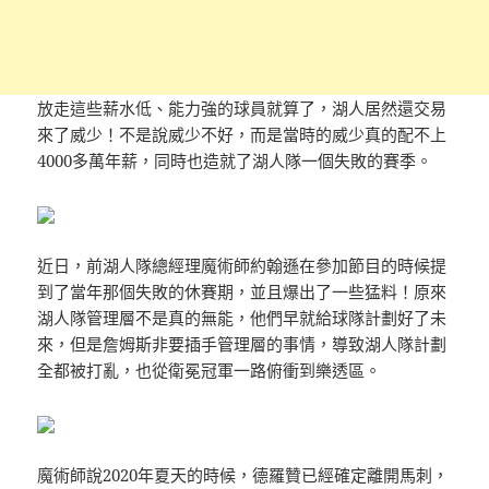
放走這些薪水低、能力強的球員就算了，湖人居然還交易
來了威少！不是說威少不好，而是當時的威少真的配不上
4000多萬年薪，同時也造就了湖人隊一個失敗的賽季。
近日，前湖人隊總經理魔術師約翰遜在參加節目的時候提
到了當年那個失敗的休賽期，並且爆出了一些猛料！原來
湖人隊管理層不是真的無能，他們早就給球隊計劃好了未
來，但是詹姆斯非要插手管理層的事情，導致湖人隊計劃
全都被打亂，也從衛冕冠軍一路俯衝到樂透區。
魔術師說2020年夏天的時候，德羅贊已經確定離開馬刺，