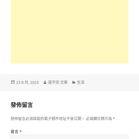
發
作
分
23 8 月, 2023
寫不完 文章
生活
佈
者
類
日
期:
發佈留言
發佈留言必須填寫的電子郵件地址不會公開。
必填欄位標示為
*
留言
*