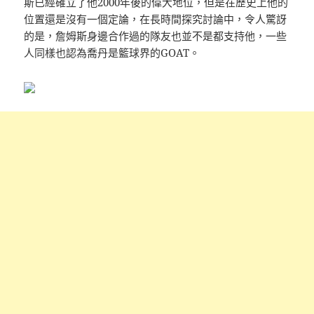
斯已經確立了他2000年後的偉大地位，但是在歷史上他的
位置還是沒有一個定論，在長時間探究討論中，令人驚訝
的是，詹姆斯身邊合作過的隊友也並不是都支持他，一些
人同樣也認為喬丹是籃球界的GOAT。