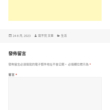
發
作
分
24 8 月, 2023
寫不完 文章
生活
佈
者
類
日
期:
發佈留言
發佈留言必須填寫的電子郵件地址不會公開。
必填欄位標示為
*
留言
*