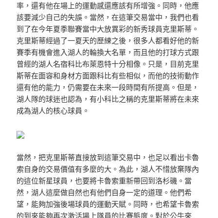
率，還有他在場上的運動感還應該有所增強。同時，他應
該要減少自己的失誤。當然，在這筆交易當中，我們也看
到了在今年夏季聯賽當中大放異彩的新秀球員克里斯蒂。
克里斯蒂經過了一夏天的歷練之後，很多人都看好他的新
賽季有機會進入湖人的輪換大名單，而且他的打球方式跟
曾經的湖人名宿科比布萊恩特十分相像。只是，目前克里
斯蒂在面容和身材方面跟科比有些相似，而他的技術動作
還有他的能力，仍需要在未來一段時間有所提高。但是，
湖人隊的球迷也認為，有小科比之稱的克里斯蒂將在未來
成為湖人的核心球員。
當然，把克里斯蒂直接放到這筆交易中，也足以看出卡魯
索自身的交易價值有多麼的大。為此，湖人不惜放棄隊內
的這位新星球員，也要將卡魯索重新帶回到洛杉磯。當
然，湖人這麼做自然也有他們自身一定的道理。他們希
望，能夠加強後場球員的運動天賦。同時，也希望卡魯索
的到來能夠再次激活場上隊員的比賽態度。對於公牛來