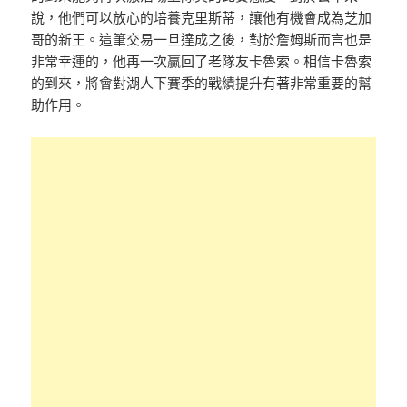
說，他們可以放心的培養克里斯蒂，讓他有機會成為芝加
哥的新王。這筆交易一旦達成之後，對於詹姆斯而言也是
非常幸運的，他再一次贏回了老隊友卡魯索。相信卡魯索
的到來，將會對湖人下賽季的戰績提升有著非常重要的幫
助作用。