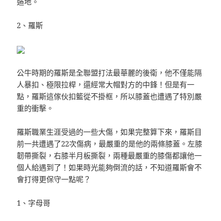
遁地。
2、羅斯
公牛時期的羅斯是全聯盟打法最華麗的後衛，他不僅能隔
人暴扣、極限拉桿，還經常大帽對方的中鋒！但是有一
點，羅斯這傢伙扣籃從不掛框，所以膝蓋也遭遇了特別嚴
重的衝擊。
羅斯職業生涯受過的一些大傷，如果完整算下來，羅斯目
前一共遭遇了22次傷病，最嚴重的是他的兩條膝蓋。左膝
韌帶撕裂，右膝半月板撕裂，兩種最嚴重的膝傷都讓他一
個人給遇到了！如果時光能夠倒流的話，不知道羅斯會不
會打得更保守一點呢？
1、字母哥