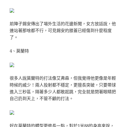
前陣子錫安傳出了場外生活的花邊新聞，女方放話說，他
連站著那啥都不行，可見錫安的膝蓋已經傷到什麼程度
了。
4、莫蘭特
很多人說莫蘭特的打法像艾弗森，但我覺得他更像是年輕
時候的威少！兩人投射都不穩定，更擅長突破，只要帶球
進入三秒區，隔著多少人都敢起跳，完全就是閉著眼睛把
自己扔到天上，不管不顧的打法。
好在莫蘭特的體型更修長一點，對於1米88的身高來說，