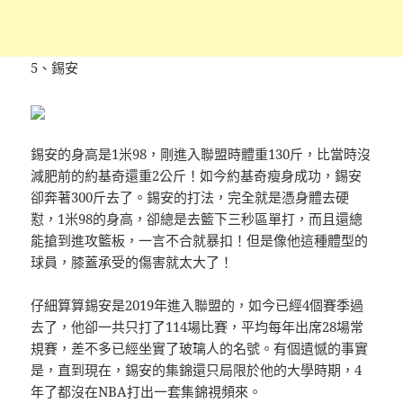
5、錫安
錫安的身高是1米98，剛進入聯盟時體重130斤，比當時沒
減肥前的約基奇還重2公斤！如今約基奇瘦身成功，錫安
卻奔著300斤去了。錫安的打法，完全就是憑身體去硬
懟，1米98的身高，卻總是去籃下三秒區單打，而且還總
能搶到進攻籃板，一言不合就暴扣！但是像他這種體型的
球員，膝蓋承受的傷害就太大了！
仔細算算錫安是2019年進入聯盟的，如今已經4個賽季過
去了，他卻一共只打了114場比賽，平均每年出席28場常
規賽，差不多已經坐實了玻璃人的名號。有個遺憾的事實
是，直到現在，錫安的集錦還只局限於他的大學時期，4
年了都沒在NBA打出一套集錦視頻來。