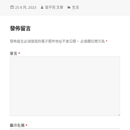
發
作
分
25 8 月, 2023
寫不完 文章
生活
佈
者
類
日
期:
發佈留言
發佈留言必須填寫的電子郵件地址不會公開。
必填欄位標示為
*
留言
*
顯示名稱
*