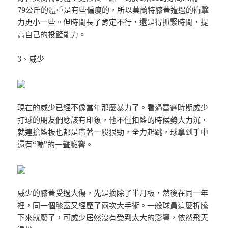
79公斤的體重是有些偏瘦的，所以莫蘭特膝蓋遭遇的衝擊
力更小一些。但時間長了肯定不行，還是得抓緊時間，提
高自己的投籃能力。
3、威少
現在的威少已經不像當年那麼暴力了。看過雷霆時期威少
打球的朋友們應該有印象，他不僅扣籃的時候勢大力沉，
就連搶籃板也都是帶著一股狠勁，全力起跳，球拿到手中
還有“嘣”的一聲脆響。
威少的膝蓋受過大傷，先是摘除了半月板，然後在同一年
裡，同一個膝蓋又經歷了兩次大手術。一般球員這麼折騰
下來就廢了，可威少居然沒有受到太大的影響，依然飛天