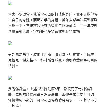
大家不要誤會，我說字母哥的打法傷身體，並不是指他傷
害自己的身體，而是對手的身體。當年東部半決賽墊腳歐
文那一下，直接導致後來的籃網三巨頭解體，同一年東部
決賽面對老鷹，字母哥也多次嘗試墊腳特雷楊。
另外像是哈登、波爾津吉斯、濃眉哥、德羅贊、卡佩拉、
×
克拉克、傑夫格林、科林斯等球員，也都遭受過字母哥的
墊腳。
要說傷身體，上述4名球員加起來，都沒有字母哥傷身
體。羅斯的膝傷就算再怎麼嚴重，那也是常年累月打球，
慢慢積累下來的，可字母哥傷身體只需要一下，甚至不足
一秒鐘！