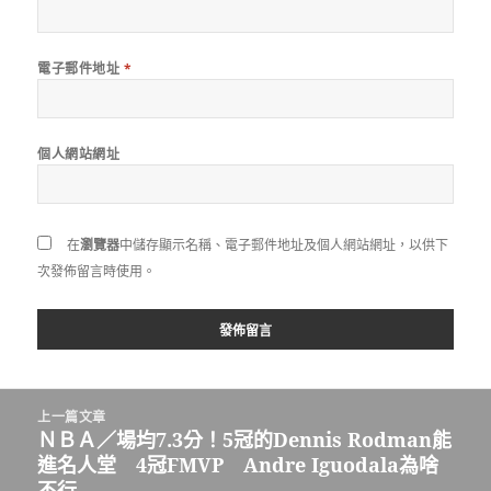
電子郵件地址
*
個人網站網址
在
瀏覽器
中儲存顯示名稱、電子郵件地址及個人網站網址，以供下
次發佈留言時使用。
文
上一篇文章
章
ＮＢＡ／場均7.3分！5冠的Dennis Rodman能
上
導
進名人堂 4冠FMVP Andre Iguodala為啥
一
覽
不行