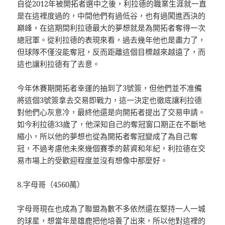
自從2012年被開拓者選中之後，利拉德的職業生涯就一直
是在這裡度過的，中間他們有過低谷，也有過闖進西決的
巔峰，在這期間利拉德最大的夢想就是為開拓者奪得一次
總冠軍。從利拉德的表現來看，過去幾年他也是盡力了，
但球隊不僅沒能奪冠，反而距離這個目標越來越遠了，而
這也讓利拉德有了去意。
今年休賽期開拓者幸運的抽到了3號簽，但他們並不准備
將這個3號簽拿去交易即戰力，這一決定也徹底讓利拉德
對他們心灰意冷，最終他還是向開拓者提出了交易申請。
如今利拉德33歲了，他深知自己的奪冠窗口期正在不斷地
縮小，所以他的夢想也從為開拓者奪冠變成了為自己奪
冠，不過考慮他未來幾個賽季的薪資和年紀，利拉德在交
易市場上的受歡迎程度並沒有想像中那麼好。
8.字母哥（4560萬）
字母哥現在也成為了聯盟為數不多依然還在堅持一人一城
的球星，想當年是雄鹿把他培養了出來，所以他對這裡的