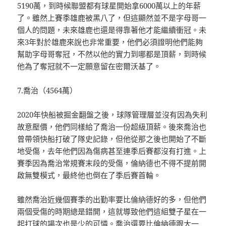
5190萬，到時候聯盟都有球星開始拿6000萬以上的年薪
了。雖然上賽季雄鹿被黑八了，但這顯然並不是字母哥一
個人的問題，未來雄鹿也還是得靠著他才能繼續衝冠。未
來3年對於雄鹿來說也非常重要，他們必須證明他們能夠
幫助字母哥奪冠，不然以他的實力到哪都是頂薪，到時候
他為了奪冠就不一定願意留在密爾沃基了。
7.喬治（4564萬）
2020年快船被掘金翻盤之後，球隊管理層並沒有因為失利
故意壓價，他們同樣給了喬治一份超級頂薪。後來喬治也
曾帶領快船打破了隊史記錄，但他從那之後也開始了不斷
地受傷，去年他們因為傷病甚至連季后賽都沒有打進。上
賽季因為喬治常規賽末段的受傷，倫納德也不得不提前開
啟無雙模式，最終他也倒在了季后賽首輪。
雖然喬治近幾個賽季的出勤率要比倫納德好的多，但他們
兩個受傷的時期總是錯開，這就導致他們這組雙子星在一
起打球的場次也是少的可憐。喬治還要比倫納德跟大一