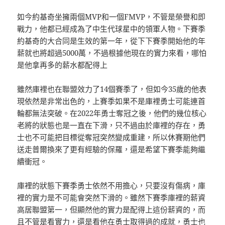
如今約基奇坐擁兩個MVP和一個FMVP，不管是榮譽和即
戰力，他都已經成為了中生代球星中的領軍人物。下賽季
約基奇的大合同是生效的第一年，從下下賽季開始他的年
薪就也將超過5000萬，不過根據他現在的實力來看，哪怕
是他拿再多的薪水都配得上
雖然庫裡也在聯盟效力了14個賽季了，但如今35歲的他表
現依然是非常出色的，上賽季如果不是庫裡勇士可能連首
輪都無法突破。在2022年勇士奪冠之後，他們的幾位核心
老將的狀態也是一直在下滑，只不過由於庫裡的存在，勇
士也不可能把目標從奪冠突然變成重建，所以休賽期他們
送走普爾換來了更有經驗的保羅，還是希望下賽季能夠繼
續衝冠。
庫裡的狀態下賽季勇士依然不用擔心，只要沒有傷病，庫
裡的實力是不可能會突然下滑的。雖然下賽季庫裡的薪資
高居聯盟第一，但顯然他的實力是配得上這份薪資的，而
且不管是看實力，還是看他在勇士取得過的成就，勇士也