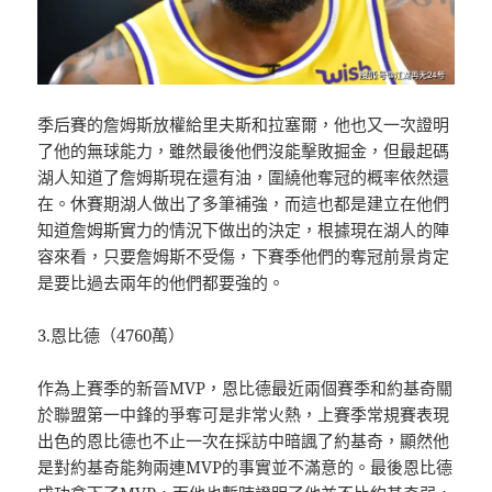
季后賽的詹姆斯放權給里夫斯和拉塞爾，他也又一次證明
了他的無球能力，雖然最後他們沒能擊敗掘金，但最起碼
湖人知道了詹姆斯現在還有油，圍繞他奪冠的概率依然還
在。休賽期湖人做出了多筆補強，而這也都是建立在他們
知道詹姆斯實力的情況下做出的決定，根據現在湖人的陣
容來看，只要詹姆斯不受傷，下賽季他們的奪冠前景肯定
是要比過去兩年的他們都要強的。
3.恩比德（4760萬）
作為上賽季的新晉MVP，恩比德最近兩個賽季和約基奇關
於聯盟第一中鋒的爭奪可是非常火熱，上賽季常規賽表現
出色的恩比德也不止一次在採訪中暗諷了約基奇，顯然他
是對約基奇能夠兩連MVP的事實並不滿意的。最後恩比德