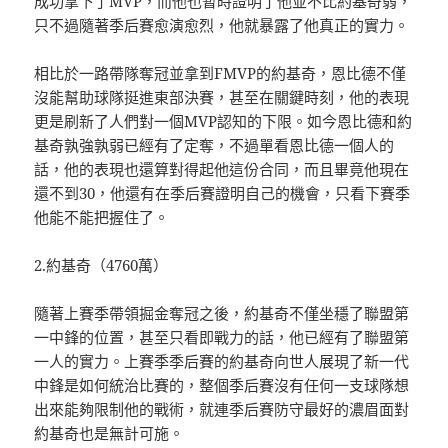
成功拿下了MVP，而他也暫時證明了他並不比約基奇弱，
只不過隨著季后賽愈演愈烈，他就暴露了他真正的實力。
相比於一路帶隊奪冠並拿到FMVP的約基奇，恩比德不僅
沒能幫助球隊挺進東部決賽，甚至在關鍵時刻，他的表現
更是刷新了人們對一個MVP認知的下限。如今恩比德和約
基奇孰強孰弱已經有了定奪，不過單看恩比德一個人的
話，他的表現也還算對得起他這份合同，而且畢竟他現在
還不到30，他還有在季后賽證明自己的機會，只看下賽季
他能不能把握住了。
2.約基奇（4760萬）
隨著上賽季帶領掘金奪冠之後，約基奇不僅坐穩了聯盟第
一中鋒的位置，甚至只看即戰力的話，他已經有了聯盟第
一人的實力。上賽季季后賽的約基奇向世人展現了新一代
中鋒是如何統治比賽的，整個季后賽沒有任何一支球隊想
出來能夠限制他的戰術，就連季后賽防守最好的濃眉面對
約基奇也是無計可施。