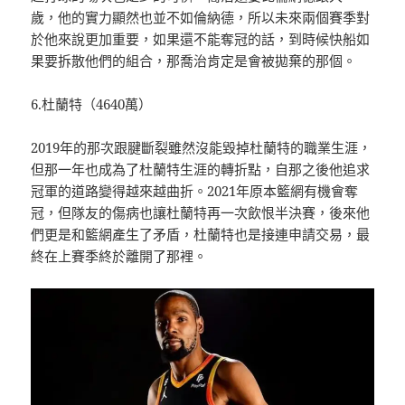
歲，他的實力顯然也並不如倫納德，所以未來兩個賽季對
於他來說更加重要，如果還不能奪冠的話，到時候快船如
果要拆散他們的組合，那喬治肯定是會被拋棄的那個。
6.杜蘭特（4640萬）
2019年的那次跟腱斷裂雖然沒能毀掉杜蘭特的職業生涯，
但那一年也成為了杜蘭特生涯的轉折點，自那之後他追求
冠軍的道路變得越來越曲折。2021年原本籃網有機會奪
冠，但隊友的傷病也讓杜蘭特再一次飲恨半決賽，後來他
們更是和籃網產生了矛盾，杜蘭特也是接連申請交易，最
終在上賽季終於離開了那裡。