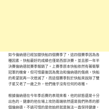
如今倫納德已經加盟快船四個賽季了，這四個賽季因為各
種因素，快船最好的成績也僅是西部決賽，並且那一年半
決賽倫納德就賽季報銷了。上賽季原本快船依然有著衝擊
冠軍的機會，但可惜最後因為喬治和倫納德的傷病，快船
的希望就再一次熄滅了，而這個賽季對於快船來說除了雙
子星又老了一歲之外，他們幾乎沒有任何的收穫。
根據倫納德在今年季后賽的表現來看，他的狀態還是十分
出色的，健康的他在場上攻防兩端依然還是我們熟悉的那
個倫納德，不過可惜的是他始終就是無法一直保持健康，