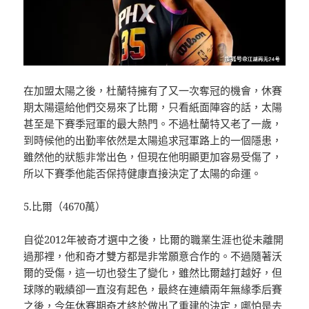
在加盟太陽之後，杜蘭特擁有了又一次奪冠的機會，休賽
期太陽還給他們交易來了比爾，只看紙面陣容的話，太陽
甚至是下賽季冠軍的最大熱門。不過杜蘭特又老了一歲，
到時候他的出勤率依然是太陽追求冠軍路上的一個隱患，
雖然他的狀態非常出色，但現在他明顯更加容易受傷了，
所以下賽季他能否保持健康直接決定了太陽的命運。
5.比爾（4670萬）
自從2012年被奇才選中之後，比爾的職業生涯也從未離開
過那裡，他和奇才雙方都是非常願意合作的。不過隨著沃
爾的受傷，這一切也發生了變化，雖然比爾越打越好，但
球隊的戰績卻一直沒有起色，最終在連續兩年無緣季后賽
之後，今年休賽期奇才終於做出了重建的決定，哪怕是去