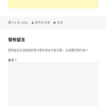
發
作
分
5 9 月, 2023
寫不完 文章
生活
佈
者
類
日
期:
發佈留言
發佈留言必須填寫的電子郵件地址不會公開。
必填欄位標示為
*
留言
*