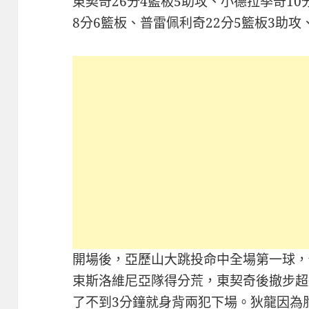
東契奇26分4籃板5助攻、小德拉季奇10
8分6籃板、普雷佩利奇22分5籃板3助攻
開場後，亞歷山大跳投命中全場第一球，
束斯洛維尼亞隊得分荒，東契奇後撤步超
了不到3分鐘就身背兩犯下場。狄龍因為