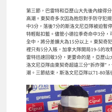
第三節，巴雷特和亞歷山大先後內線得分
高潮。東契奇多次因為抱怨對手防守犯規
中3分，落後7分的斯洛文尼亞隊被迫暫
特輕鬆扣籃。儘管小德拉季奇命中3分，
全中，將分差擴大為15分以上。東契奇
裡只有5分入賬，加拿大隊開局19-5的
雷特迅速回敬3分，更要命的是，亞歷山
洛文尼亞隊由東契奇超遠三分“拆炸彈”，
潮。三節結束，斯洛文尼亞隊以71-80落