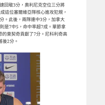
速回敬3分，奧利尼克空位三分將
造成這位塞爾維亞隊核心進攻犯規，
分。此後，兩隊連中3分，加拿大
則是7中5，命中率超7成。單節拿
節的東契奇貢獻了7分。尼科利奇高
落後2分。