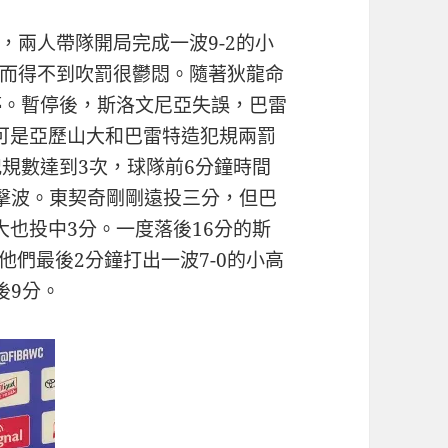
，兩人帶隊開局完成一波9-2的小
而得不到吹罰很鬱悶。隨著狄龍命
停。暫停後，斯洛文尼亞失誤，巴雷
可是亞歷山大和巴雷特造犯規兩罰
犯規數達到3次，球隊前6分鐘時間
攻擊波。東契奇剛剛遠投三分，但巴
大也投中3分。一度落後16分的斯
他們最後2分鐘打出一波7-0的小高
後9分。