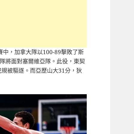
賽中，加拿大隊以100-89擊敗了斯
隊將面對塞爾維亞隊。此役，東契
犯規被驅逐。而亞歷山大31分，狄