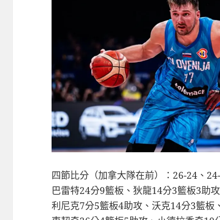
四節比分（加拿大隊在前）：26-24、24-2
巴雷特24分9籃板、狄龍14分3籃板3助
利尼克7分5籃板4助攻、沃克14分3籃