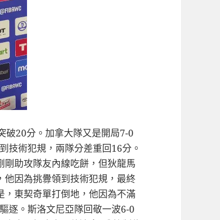
破20分。加拿大隊又是開局7-0
到技術犯規，兩隊分差重回16分。
剛剛助攻隊友內線吃餅，但狄龍馬
，他因為挑釁領到技術犯規，最終
是，東契奇單打倒地，他因為不滿
驅逐。斯洛文尼亞隊回敬一波6-0