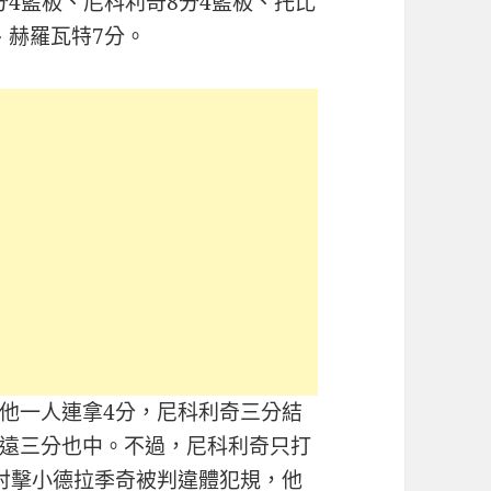
分4籃板、尼科利奇8分4籃板、托比
、赫羅瓦特7分。
他一人連拿4分，尼科利奇三分結
遠三分也中。不過，尼科利奇只打
肘擊小德拉季奇被判違體犯規，他