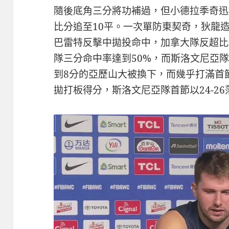
隨後底角三分將功補過，但小德拉季奇迅
比分追至10平。一次單防東契奇，狄龍
巴雷特反擊中拋投命中，加拿大隊反超比
隊三分命中率達到50%，而斯洛文尼亞隊
到8分的亞歷山大被換下，而幾乎打滿首
拋打板得分，斯洛文尼亞隊首節以24-26