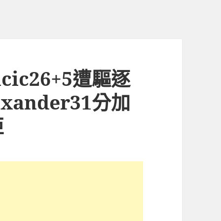
cic26+5遭驅逐
lexander31分加
亞