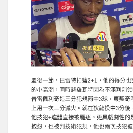
最後一節，巴雷特扣籃2+1，他的得分也突
的小高潮，同時赫羅瓦特因為不滿判罰領
普雷佩利奇造三分犯規罰中3球，東契奇
上用一次三分滅火。就在狄龍投中3分後
他技犯+違體直接被驅逐。更具戲劇性的
抱怨，也被判技術犯規，他也兩次技犯被