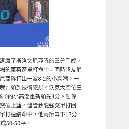
延續了斯洛文尼亞隊的三分手感，
場的東契奇單打命中，同時隊友尼
尼亞隊打出一波8-2的小高潮。一
裁判領到技術犯規。沃克大空位三
-0的小高潮重新領先4分。暫停
突破上籃。儘管狄龍強突單打回
單打連續命中，他兩節轟下17分，
50-50平。