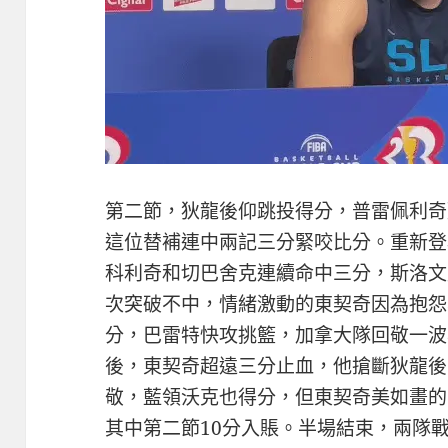
第二節，狄龍後仰跳投得分，普雷佩利奇
這位替補連中兩記三分緊咬比分。重新登
科利奇和切巴舍克連續命中三分，斯洛文
次突破不中，情緒激動的東契奇因為抱怨
分，巴雷特快攻挑籃，加拿大隊回敬一波8
後，東契奇超遠三分止血，他搶斷狄龍後
敬，藍領沃克也得分，但東契奇美如畫的
其中第二節10分入賬。半場結束，兩隊戰成