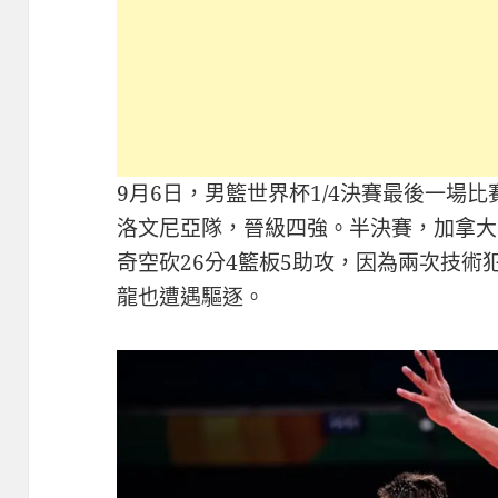
9月6日，男籃世界杯1/4決賽最後一場比
洛文尼亞隊，晉級四強。半決賽，加拿大
奇空砍26分4籃板5助攻，因為兩次技術
龍也遭遇驅逐。