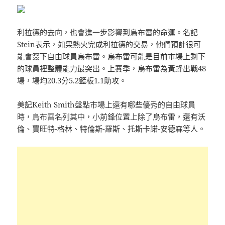
利拉德的去向，也會進一步影響到烏布雷的命運。名記
Stein表示，如果熱火完成利拉德的交易，他們預計很可
能會簽下自由球員烏布雷。烏布雷可能是目前市場上剩下
的球員裡整體能力最突出。上賽季，烏布雷為黃蜂出戰48
場，場均20.3分5.2籃板1.1助攻。
美記Keith Smith盤點市場上還有哪些優秀的自由球員
時，烏布雷名列其中，小前鋒位置上除了烏布雷，還有沃
倫、賈旺特-格林、特倫斯-羅斯、托斯卡諾-安德森等人。