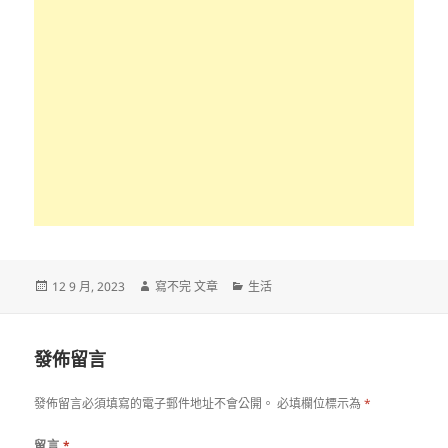
發
作
分
12 9 月, 2023
寫不完 文章
生活
佈
者
類
日
期:
發佈留言
發佈留言必須填寫的電子郵件地址不會公開。
必填欄位標示為
*
留言
*