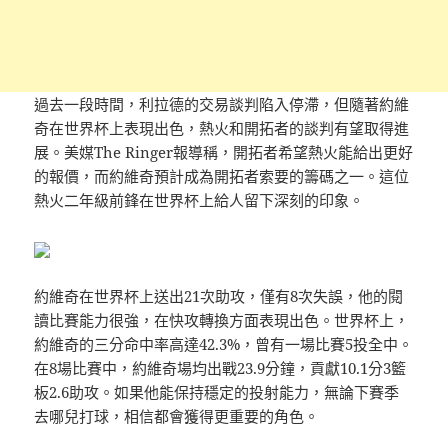
過去一段時間，利拉德的交易談判陷入停滯，但隨著約維
奇在世界杯上表現出色，熱火和開拓者的談判有望取得進
展。美媒The Ringer報導稱，開拓者希望熱火能給出更好
的報價，而約維奇預計成為開拓者索要的籌碼之一。這位
熱火二年級前鋒在世界杯上給人留下深刻的印象。
約維奇在世界杯上送出21次助攻，僅有8次失誤，他的閱
讀比賽能力很強，在快攻轉換方面表現出色。世界杯上，
約維奇的三分命中率高達42.3%，曾有一場比賽5投全中。
在8場比賽中，約維奇場均出戰23.9分鐘，貢獻10.1分3籃
板2.6助攻。如果他能保持穩定的投射能力，無論下賽季
去哪兒打球，相信都會獲得更重要的角色。