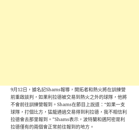
9月12日，據名記Shams報導，開拓者和熱火將在訓練營
前重啟談判，如果利拉德被交易到熱火之外的球隊，他將
不會前往訓練營報到。Shams在節目上說道：“如果一支
球隊，打個比方，猛龍通過交易得到利拉德，我不相信利
拉德會去那里報到。”Shams表示，波特蘭和邁阿密是利
拉德僅有的兩個會正常前往報到的地方。