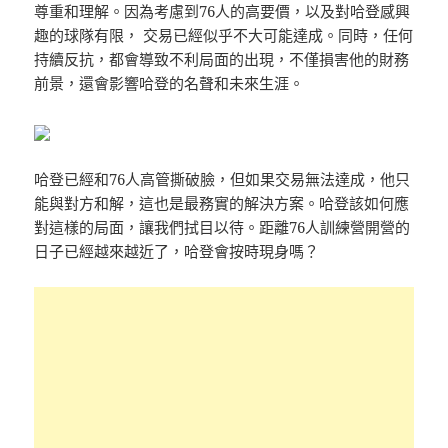
尊重和理解。因為考慮到76人的高要價，以及對哈登感興
趣的球隊有限， 交易已經似乎不大可能達成。同時，任何
持續反抗，都會導致不利局面的出現，不僅損害他的財務
前景，還會影響哈登的名聲和未來生涯。
哈登已經和76人高管撕破臉，但如果交易無法達成，他只
能與對方和解，這也是最務實的解決方案。哈登該如何應
對這樣的局面，讓我們拭目以待。距離76人訓練營開營的
日子已經越來越近了，哈登會按時現身嗎？