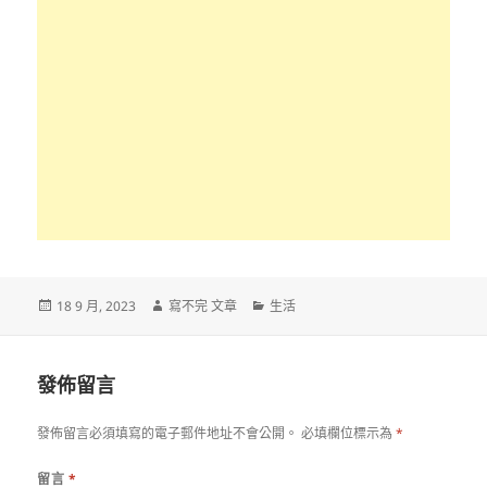
發
作
分
18 9 月, 2023
寫不完 文章
生活
佈
者
類
日
期:
發佈留言
發佈留言必須填寫的電子郵件地址不會公開。
必填欄位標示為
*
留言
*