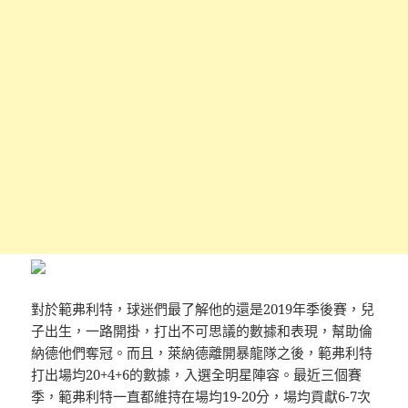
對於範弗利特，球迷們最了解他的還是2019年季後賽，兒
子出生，一路開掛，打出不可思議的數據和表現，幫助倫
納德他們奪冠。而且，萊納德離開暴龍隊之後，範弗利特
打出場均20+4+6的數據，入選全明星陣容。最近三個賽
季，範弗利特一直都維持在場均19-20分，場均貢獻6-7次