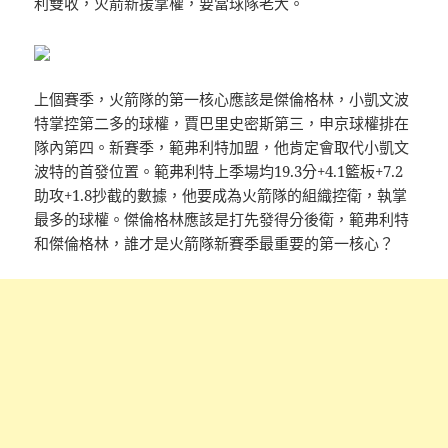
利雙收，火箭新援掌權，要當球隊老大。
上個賽季，火箭隊的第一核心應該是傑倫格林，小凱文波
特掌控第二多的球權，賈巴里史密斯第三，申京球權排在
隊內第四。新賽季，範弗利特加盟，他肯定會取代小凱文
波特的首發位置。範弗利特上季場均19.3分+4.1籃板+7.2
助攻+1.8抄截的數據，他要成為火箭隊的組織控衛，執掌
最多的球權。傑倫格林應該是打先發得分後衛，範弗利特
和傑倫格林，誰才是火箭隊新賽季最重要的第一核心？