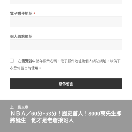
電子郵件地址
*
個人網站網址
在
瀏覽器
中儲存顯示名稱、電子郵件地址及個人網站網址，以供下
次發佈留言時使用。
文
上一篇文章
章
ＮＢＡ／60分+53分！歷史首人！8000萬先生即
上
導
將誕生 他才是老詹接班人
一
覽
篇