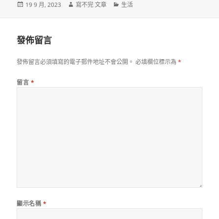
發
作
分
19 9 月, 2023
寫不完 文章
生活
佈
者
類
日
期:
發佈留言
發佈留言必須填寫的電子郵件地址不會公開。
必填欄位標示為
*
留言
*
顯示名稱
*