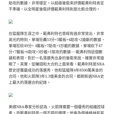
助攻的數據，非常穩定。以超級後衛來評價範弗利特肯定
不準確，以全明星後衛評價範弗利特則是比較合理的。
在猛龍隊生涯之中，範弗利特也曾經有過非常突出，非常
高光的時刻，單場狂轟53分+3籃板+4助攻+2搶斷的數據，
單場狂砍49分+ 4籃板+7助攻+1抄截的數據，單場砍下47
分+7籃板+6助攻+3抄截+1阻攻的數據·····範弗利特這個數
據和表現，對於一名落選秀出身的後衛來說，確實非常搶
眼了。其實，從賺錢和大合約上面來看，範弗利特是NBA
歷史逆襲最成功的落選秀，他和猛龍隊4年8500萬美金的
合同，他和火箭隊3年1.3億美金的合同，都刷新過NBA史
上最大的落選合約紀錄。
美媒NBA專家分析認為，火箭隊需要一個優秀的組織控球
者，而範弗利特是一個不錯的選擇，他會為傑倫格林和其