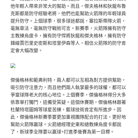
他年輕人帶來非常大的幫助。而且，傑夫格林和狄龍布魯
克斯都是防守經驗老將，他們也能幫助火箭隊的年輕球員
提升防守。上個球季，很多球迷都說，塞拉斯帶隊火箭，
毫無章法，毫無防守戰術可言。新賽季，火箭隊擁有防守
主教練烏度卡，擁有防守悍將狄龍和傑夫格林，擁有防守
鋒線賈巴里史密斯和塔里伊森等人，相信火箭隊的防守肯
定會大幅改變。
傑倫格林和範弗利特，兩人都可以互相為對方提供幫助，
吸引防守注意力，而且他們兩人執掌最多的球權，都可以
爭當球隊老大的核心地位。上個賽季，傑倫格林得分大多
依靠單打獨鬥，這備受質疑。這個休賽期，傑倫格林跟著
杜蘭特塔圖姆等球星苦練，籃球技術肯定有所進步。因
此，傑倫格林新賽季要更加重視團隊配合的打法，更好地
幫助火箭隊贏球。火箭總經理史東和總教練烏度卡都說
了，新球季全隊要以贏球+打進季後賽為第一目標。