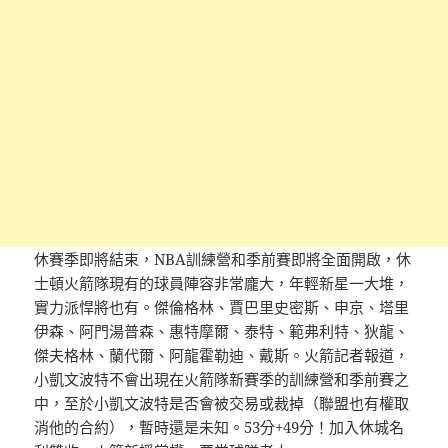
休賽季即將結束，NBA訓練營和季前賽即將全面開啟，休
士頓火箭隊現有的球員陣容非常龐大，年輕新星一大堆，
實力派悍將也有。傑倫格林、賈巴里史密斯、申京、塔里
伊森、阿門湯普森、惠特摩爾、泰特、範弗利特、狄龍、
傑夫格林、蘭代爾、阿龍霍勒迪、戴斯。火箭記者報道，
小凱文波特不會出現在火箭隊新賽季的訓練營和季前賽之
中，至於小凱文波特是否會被交易或裁掉（聯盟也有權取
消他的合約），暫時還是未知。53分+49分！加入休城名