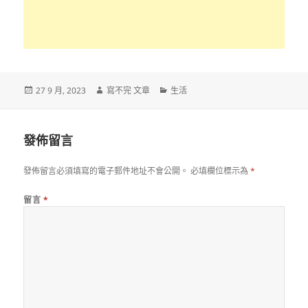
發
作
分
27 9 月, 2023
寫不完 文章
生活
佈
者
類
日
期:
發佈留言
發佈留言必須填寫的電子郵件地址不會公開。
必填欄位標示為
*
留言
*