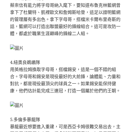
蔡崇信有能力將字母哥納入麾下，要知道布魯克林籃網曾
拿下了杜蘭特、凱裡歐文和詹姆斯哈登，這足以證明籃網
的管理層有多出色。拿下字母哥，搭檔米卡爾布里奇斯的
話，籃網可以打造出聯盟最好的鋒線組合。這可是攻防一
體，都處於職業生涯巔峰的鋒線二人組。
4.紐奧良鵜鶘隊
用英格拉姆換取字母哥，搭檔錫安，這是一個不錯的組
合。字母哥和錫安是現役最好的大前鋒，論體能、力量和
對抗，都是現役最頂尖的球員之一。如果錫安能保持健
康，他們估計能完成三連冠，打造一個屬於他們的王朝。
5.多倫多暴龍隊
暴龍最近想要進入重建，可是西亞卡姆很難交易出去，主