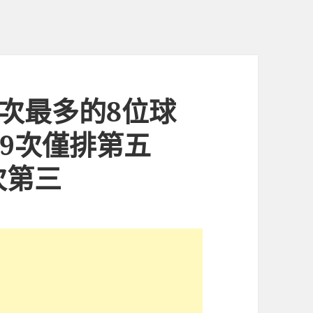
場次最多的8位球
ant9次僅排第五
4次第三