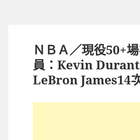
ＮＢＡ／現役50+
員：Kevin Dur
LeBron James1