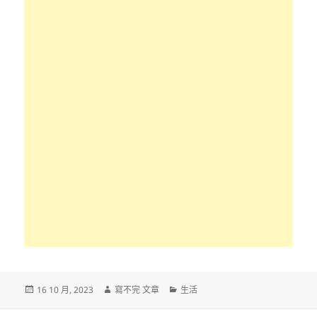
發
作
分
16 10 月, 2023
寫不完 文章
生活
佈
者
類
日