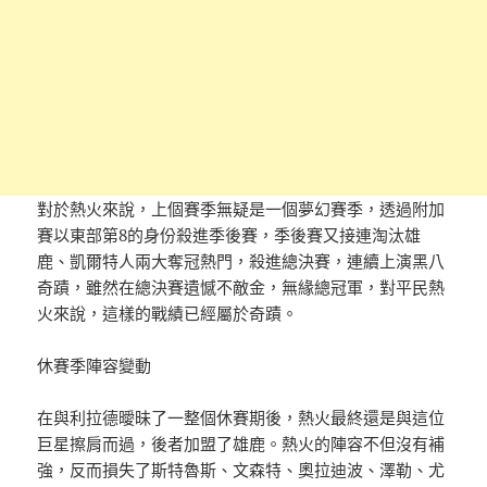
對於熱火來說，上個賽季無疑是一個夢幻賽季，透過附加
賽以東部第8的身份殺進季後賽，季後賽又接連淘汰雄
鹿、凱爾特人兩大奪冠熱門，殺進總決賽，連續上演黑八
奇蹟，雖然在總決賽遺憾不敵金，無緣總冠軍，對平民熱
火來說，這樣的戰績已經屬於奇蹟。
休賽季陣容變動
在與利拉德曖昧了一整個休賽期後，熱火最終還是與這位
巨星擦肩而過，後者加盟了雄鹿。熱火的陣容不但沒有補
強，反而損失了斯特魯斯、文森特、奧拉迪波、澤勒、尤