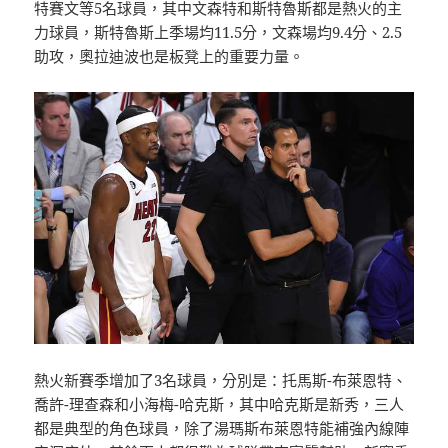
特賽文等5名球員，其中文森特和斯特魯斯都是熱火的主
力球員，斯特魯斯上季場均11.5分，文森場均9.4分、2.5
助攻，奧拉迪波也是板凳上的重要力量。
熱火新賽季增加了3名球員，分別是：托馬斯-布萊恩特、
喬許-理查森和小海梅-哈克斯，其中哈克斯是新秀，三人
都是典型的角色球員，除了湯瑪斯布萊恩特能補強內線陣