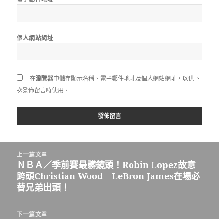
個人網站網址
在
瀏覽器
中儲存顯示名稱、電子郵件地址及個人網站網址，以供下
次發佈留言時使用。
文
上一篇文章
章
ＮＢＡ／季前賽最髒鏡頭！Robin Lopez故意
上
導
跨頭Christian Wood LeBron James在場必
一
覽
替兄弟出頭！
篇
文
章:
下一篇文章