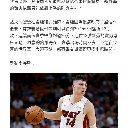
容深度外，其餘兩人都很難為球隊帶來實質幫助，新賽季
的熱火依舊只能依靠上季的陣容主打。
熱火的變數在希羅和約維奇，希羅因為傷病缺席了整個季
後賽，常規賽階段他場均可以得到20.1分5.4籃板4.2助
攻，連續兩個賽季得分超過20分，這位13號新秀的實力毋
庸置疑。21歲的約維奇在上賽季出場時間不多，不過在今
夏的世界盃上表現不錯，新賽季有望獲得更多出場時間。
新賽季展望：