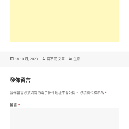
發
作
分
18 10 月, 2023
寫不完 文章
生活
佈
者
類
日
期:
發佈留言
發佈留言必須填寫的電子郵件地址不會公開。
必填欄位標示為
*
留言
*