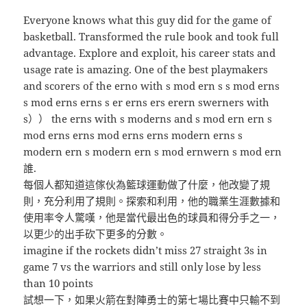
Everyone knows what this guy did for the game of
basketball. Transformed the rule book and took full
advantage. Explore and exploit, his career stats and
usage rate is amazing. One of the best playmakers
and scorers of the erno with s mod ern s s mod erns
s mod erns erns s er erns ers erern swerners with
s）） the erns with s moderns and s mod ern ern s
mod erns erns mod erns erns modern erns s
modern ern s modern ern s mod ernwern s mod ern
誰.
每個人都知道這傢伙為籃球運動做了什麼，他改變了規
則，充分利用了規則。探索和利用，他的職業生涯數據和
使用率令人驚嘆，他是當代最出色的球員和得分手之一，
以更少的出手砍下更多的分數。
imagine if the rockets didn’t miss 27 straight 3s in
game 7 vs the warriors and still only lose by less
than 10 points
試想一下，如果火箭在對陣勇士的第七場比賽中只輸不到