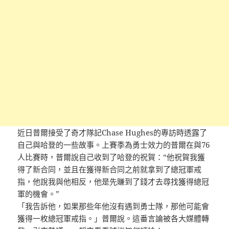
近日普爾接受了奇才隊記Chase Hughes的專訪時透露了
自己與哈登的一些故事。上賽季為勇士效力的普爾在與76
人比賽時，普爾說自己收到了哈登的祝賀：“他祝賀我獲
得了新合同，並且在獲得新合同之前就拿到了總冠軍戒
指，他說我與他相反，他是先賺到了錢才去尋找獲得總冠
軍的機會。”
「我告訴他，如果那些年他沒有遇到勇士隊，那他可能會
獲得一枚總冠軍戒指。」普爾說。這番言論被各大媒體轉