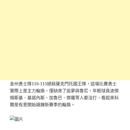
金州勇士隊116-115絕殺薩克門托國王隊，這場比賽勇士
實際上是主力輪換，僅缺席了追夢與魯尼，年輕球員波傑
姆斯基、基諾內斯、加魯巴、傑羅等人都沒打，看起來科
爾是有意開始錘鍊新賽季的輪換。