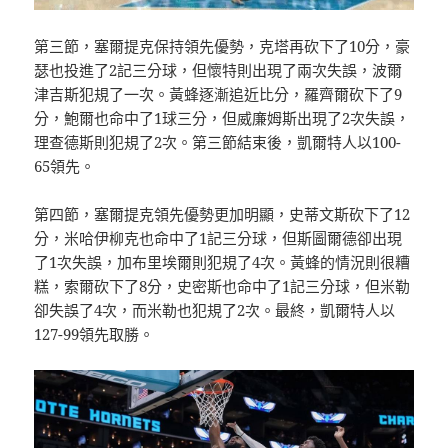
第三節，塞爾提克保持領先優勢，克塔再砍下了10分，豪
瑟也投進了2記三分球，但懷特則出現了兩次失誤，波爾
津吉斯犯規了一次。黃蜂逐漸追近比分，羅齊爾砍下了9
分，鮑爾也命中了1球三分，但威廉姆斯出現了2次失誤，
理查德斯則犯規了2次。第三節結束後，凱爾特人以100-
65領先。
第四節，塞爾提克領先優勢更加明顯，史蒂文斯砍下了12
分，米哈伊柳克也命中了1記三分球，但斯圖爾德卻出現
了1次失誤，加布里埃爾則犯規了4次。黃蜂的情況則很糟
糕，索爾砍下了8分，史密斯也命中了1記三分球，但米勒
卻失誤了4次，而米勒也犯規了2次。最終，凱爾特人以
127-99領先取勝。