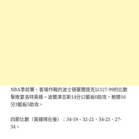
NBA季前賽，客場作戰的波士頓塞爾提克以127-99的比數
擊敗夏洛特黃蜂。波爾津吉斯14分12籃板0助攻，鮑爾16
分3籃板5助攻。
四節比數（黃蜂隊在後）：34-19、32-21、34-25、27-
34。