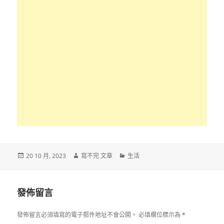
發
作
分
20 10 月, 2023
寫不完 文章
生活
佈
者
類
日
期:
發佈留言
發佈留言必須填寫的電子郵件地址不會公開。
必填欄位標示為
*