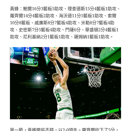
黃蜂：鮑爾16分3籃板5助攻、理查德斯15分4籃板1助攻、
羅齊爾14分4籃板2助攻、海沃德11分5籃板1助攻、索爾
10分8籃板、威廉斯8分7籃板4助攻、米勒8分7籃板4助
攻、史密斯7分5籃板4助攻、門薩6分、華盛頓2分4籃板1
助攻、尼利基納2分1籃板1助攻、薩姆納1籃板1助攻。
第一節，黃蜂開局不錯，以2-0領先。羅齊爾砍下了5分，