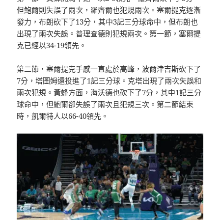
但鮑爾則失誤了兩次，羅齊爾也犯規兩次。塞爾提克逐漸
發力，布朗砍下了13分，其中3記三分球命中，但布朗也
出現了兩次失誤。普理查德則犯規兩次。第一節，塞爾提
克已經以34-19領先。
第二節，塞爾提克手感一直處於高峰，波爾津吉斯砍下了
7分，塔圖姆還投進了1記三分球。克塔出現了兩次失誤和
兩次犯規。黃蜂方面，海沃德也砍下了7分，其中1記三分
球命中，但鮑爾卻失誤了兩次且犯規三次。第二節結束
時，凱爾特人以66-40領先。