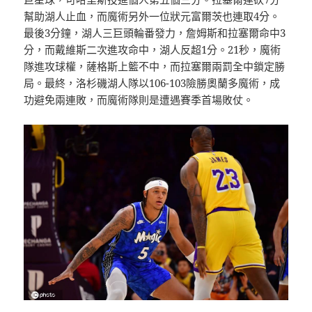
幫助湖人止血，而魔術另外一位狀元富爾茨也連取4分。
最後3分鐘，湖人三巨頭輪番發力，詹姆斯和拉塞爾命中3
×
分，而戴維斯二次進攻命中，湖人反超1分。21秒，魔術
隊進攻球權，薩格斯上籃不中，而拉塞爾兩罰全中鎖定勝
局。最終，洛杉磯湖人隊以106-103險勝奧蘭多魔術，成
功避免兩連敗，而魔術隊則是遭遇賽季首場敗仗。