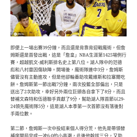
即便上一場出賽39分鐘，而且還是背靠背迎戰魔術，但詹
姆斯還是首發出戰，這是「詹皇」NBA生涯第1425場例行
賽，超越凱文-威利斯排名史上第八位。湖人隊中的范德
彪和八村塁因傷缺陣。開場後，魔術隊連中3分，詹姆斯
儘管沒有主動進攻，但是他卻輪番助攻戴維斯和拉塞爾吃
餅。詹姆斯第一節出戰7分鐘，兩次投籃全部偏出，只是
送出了2次助攻，幸好另外兩位巨頭各自拿下了8分，而且
替補文森特和伍德聯手貢獻了9分，幫助湖人隊首節以29-
24領先魔術隊5分，這是湖人本季第一次首節沒有落後對
手兩位數。
第二節，詹姆斯一次中投結束個人得分荒，他先是帶領替
補席開局完成一波6-0的小高潮，此後他幹拔三分，又助