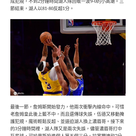
成犯規，不到2分鐘時間湖人隊回敬一波9-0的小高潮。三
節結束，湖人以81-80反超1分。
最後一節，詹姆斯開始發力，他兩次衝擊內線命中。可惜
老詹姆皇此後上籃不中，而且還傳球失誤，伍德又移動掩
護犯規，魔術輕鬆反超、並逼迫湖人換上濃眉哥。接下來
的3分鐘時間裡，湖人隊又是兩次失誤，儘管濃眉哥打中
巨星球，可哈里斯投進個人第五個三分。拉塞爾連砍7分