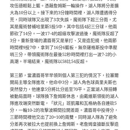
攻伍德輕鬆上籃。憑藉詹姆斯一輪操作，湖人隊將分差擴
大為10分以上。接下來的3分鐘時間裡，湖人隊遭遇得分
荒，同時球隊又出現了3次失誤，魔術隊下起三分雨，尤
其是魔術替補哈里斯5投5中，其中包括4記三分球，他兩
節砍了14分。一波17-4的超級攻擊波過後，魔術隊反超了
3分。重新登場的濃眉哥又是單打、又是造犯規，他兩節
時間裡9投7中，拿到了16分6籃板，無奈薩格斯投中準壓
哨三分，帶領魔術隊在最後52秒時間裡打出一波7-2的小
高潮。半場結束，魔術隊以58比54反超。
第三節，當濃眉哥早早領到個人第三犯的情況下，拉塞爾
開局主導全隊進攻，他命中3分，湖人角色球員里夫斯也
突然發力，他連拿5分將比分追至70平。正當湖人隊扭轉
被動局面時，球隊換下詹姆斯休息，由戴維斯領銜的湖人
隊進攻端突然斷電，「狀元」班凱羅和瓦格納各自連砍5
分，一輪10-2的攻擊波瞬間拉開差距。濃眉哥中投得分，
三節時間裡他交出了20+10的兩雙，同時湖人隊為了避免
分差再次被拉大也提前換上詹姆斯。老詹姆皇搶斷反擊造