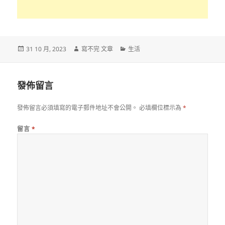
發
作
分
31 10 月, 2023
寫不完 文章
生活
佈
者
類
日
期:
發佈留言
發佈留言必須填寫的電子郵件地址不會公開。
必填欄位標示為
*
留言
*