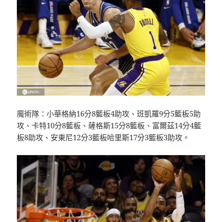
魔術隊：小華格納16分8籃板4助攻、班凱羅9分5籃板5助
攻、卡特10分8籃板、薩格斯15分8籃板、富爾茲14分4籃
板8助攻、安東尼12分3籃板哈里斯17分3籃板3助攻。