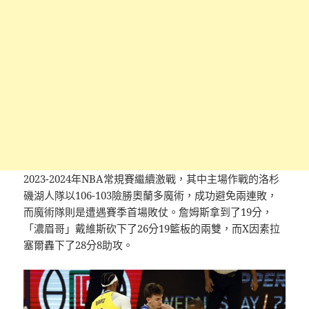
2023-2024年NBA常規賽繼續激戰，其中主場作戰的洛杉
磯湖人隊以106-103險勝奧蘭多魔術，成功避免兩連敗，
而魔術隊則是遭遇賽季首場敗仗。詹姆斯拿到了19分，
「濃眉哥」戴維斯砍下了26分19籃板的兩雙，而X因素拉
塞爾轟下了28分8助攻。