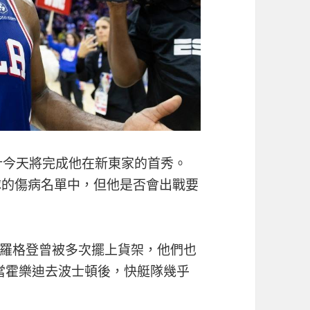
計今天將完成他在新東家的首秀。
隊的傷病名單中，但他是否會出戰要
羅格登曾被多次擺上貨架，他們也
但當霍樂迪去波士頓後，快艇隊幾乎