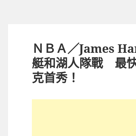
ＮＢＡ／James H
艇和湖人隊戰 最
克首秀！