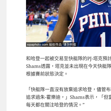
和哈登一起被交易至快艇隊的PJ-塔克預
Shams透露，塔克並未出現在今天快艇
根據賽前狀態決定。
「快艇隊一直沒有放棄追求哈登，儘管布
追求過朱-霍樂迪，」Shams表示，「
每天都在關注哈登的情況。”