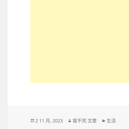
發
作
分
2 11 月, 2023
寫不完 文章
生活
佈
者
類