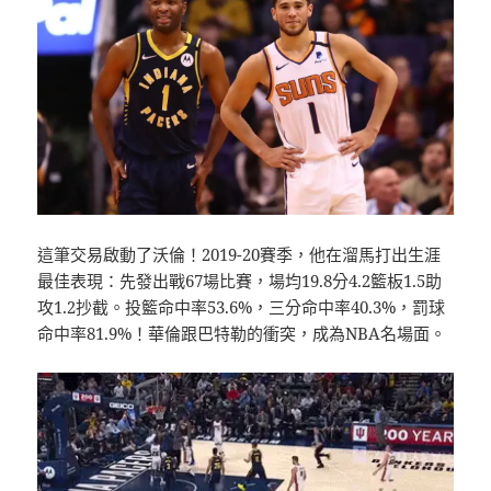
這筆交易啟動了沃倫！2019-20賽季，他在溜馬打出生涯
最佳表現：先發出戰67場比賽，場均19.8分4.2籃板1.5助
攻1.2抄截。投籃命中率53.6%，三分命中率40.3%，罰球
命中率81.9%！華倫跟巴特勒的衝突，成為NBA名場面。