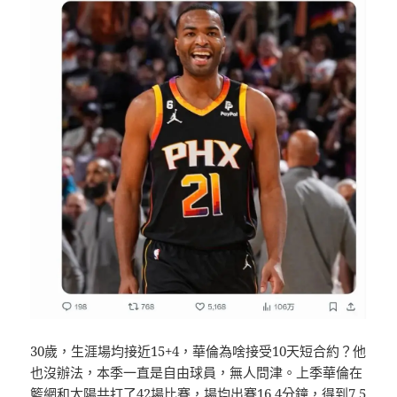
30歲，生涯場均接近15+4，華倫為啥接受10天短合約？他
也沒辦法，本季一直是自由球員，無人問津。上季華倫在
籃網和太陽共打了42場比賽，場均出賽16.4分鐘，得到7.5