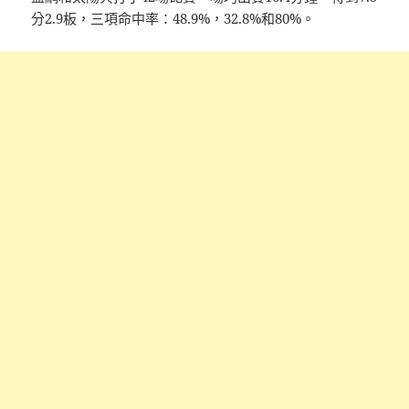
分2.9板，三項命中率：48.9%，32.8%和80%。