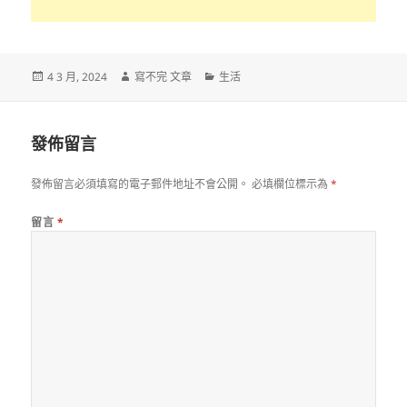
發
作
分
4 3 月, 2024
寫不完 文章
生活
佈
者
類
日
期:
發佈留言
發佈留言必須填寫的電子郵件地址不會公開。
必填欄位標示為
*
留言
*