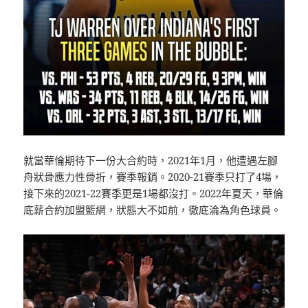
就當華倫期待下一份大合約時，2021年1月，他遭遇左腳
×
舟狀骨應力性骨折，賽季報銷。2020-21賽季只打了4場，
接下來的2021-22賽季更是1場都沒打。2022年夏天，華倫
底薪合約加盟籃網，狀態大不如前，徹底淪為角色球員。