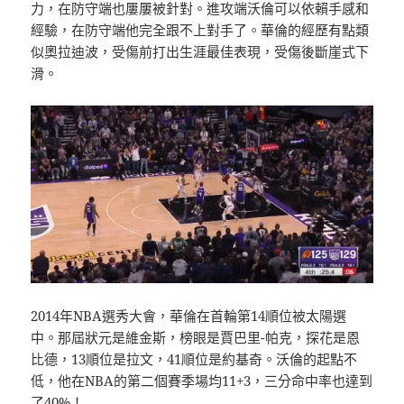
力，在防守端也屢屢被針對。進攻端沃倫可以依賴手感和
經驗，在防守端他完全跟不上對手了。華倫的經歷有點類
似奧拉迪波，受傷前打出生涯最佳表現，受傷後斷崖式下
滑。
2014年NBA選秀大會，華倫在首輪第14順位被太陽選
中。那屆狀元是維金斯，榜眼是賈巴里-帕克，探花是恩
比德，13順位是拉文，41順位是約基奇。沃倫的起點不
低，他在NBA的第二個賽季場均11+3，三分命中率也達到
了40%！