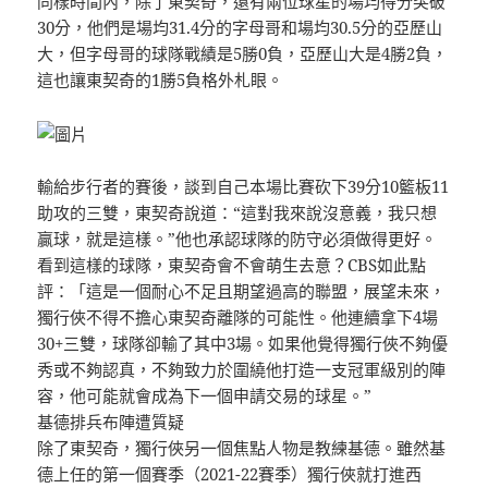
同樣時間內，除了東契奇，還有兩位球星的場均得分突破
30分，他們是場均31.4分的字母哥和場均30.5分的亞歷山
大，但字母哥的球隊戰績是5勝0負，亞歷山大是4勝2負，
這也讓東契奇的1勝5負格外札眼。
輸給步行者的賽後，談到自己本場比賽砍下39分10籃板11
助攻的三雙，東契奇說道：“這對我來說沒意義，我只想
贏球，就是這樣。”他也承認球隊的防守必須做得更好。
看到這樣的球隊，東契奇會不會萌生去意？CBS如此點
評：「這是一個耐心不足且期望過高的聯盟，展望未來，
獨行俠不得不擔心東契奇離隊的可能性。他連續拿下4場
30+三雙，球隊卻輸了其中3場。如果他覺得獨行俠不夠優
秀或不夠認真，不夠致力於圍繞他打造一支冠軍級別的陣
容，他可能就會成為下一個申請交易的球星。”
基德排兵布陣遭質疑
除了東契奇，獨行俠另一個焦點人物是教練基德。雖然基
德上任的第一個賽季（2021-22賽季）獨行俠就打進西