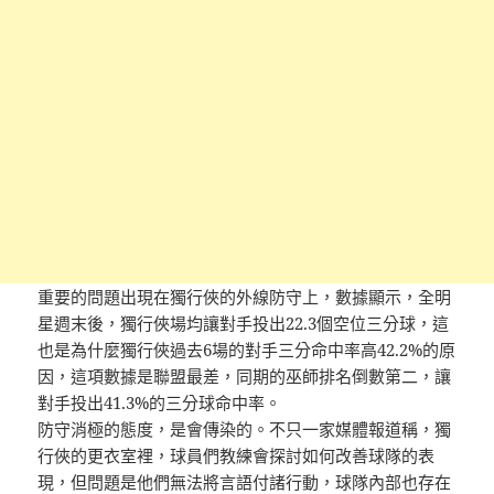
重要的問題出現在獨行俠的外線防守上，數據顯示，全明
星週末後，獨行俠場均讓對手投出22.3個空位三分球，這
也是為什麼獨行俠過去6場的對手三分命中率高42.2%的原
因，這項數據是聯盟最差，同期的巫師排名倒數第二，讓
對手投出41.3%的三分球命中率。
防守消極的態度，是會傳染的。不只一家媒體報道稱，獨
行俠的更衣室裡，球員們教練會探討如何改善球隊的表
現，但問題是他們無法將言語付諸行動，球隊內部也存在