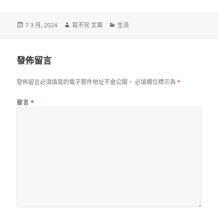
發
作
分
7 3 月, 2024
寫不完 文章
生活
佈
者
類
日
期:
發佈留言
發佈留言必須填寫的電子郵件地址不會公開。
必填欄位標示為
*
留言
*