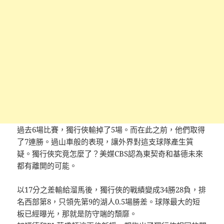
過去6場比賽，獨行俠輸掉了5場。而在此之前，他們取得
了7連勝。過山車般的表現，讓外界對這支球隊產生質
疑。獨行俠究竟怎麼了？美媒CBS認為東契奇和基德未來
都有離開的可能。
以17分之差輸給溜馬後，獨行俠的戰績變成34勝28負，排
名西部第8，只領先第9的湖人0.5場勝差。球隊最大的短
板已經曝光，那就是防守端的頹靡。