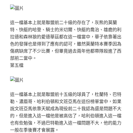
這一檔基本上就是聯盟前二十級的存在了，灰熊的莫蘭
特、快艇的哈登、騎士的米切爾、快艇的喬治、雄鹿的利
拉德和森林狼的愛德華茲都在這一檔當中，華子依靠著出
色的發揮也是得到了應有的認可，雖然莫蘭特本賽季因為
傷病缺席了不少比賽，但畢竟過去兩年他都帶隊殺進了西
部前二當中。
第五檔
這一檔基本上就是聯盟前十五級的球員了，杜蘭特、巴特
勒、濃眉哥、哈利伯頓和文班亞馬在這份榜單當中，如果
說文班亞馬依靠天賦成為現役前二十我認為還是問題不大
的，但是進入這一檔他是被高估了，哈利伯頓進入這一檔
也有些勉強，不過巴特勒進入這一檔問題不大，他的能力
一般在季後賽才會展露。