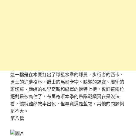
這一檔是在本賽打出了球星水準的球員，步行者的西卡、
勇士的追夢格林、爵士的馬爾卡寧、鵜鶘的錫安、魔術的
班切羅、籃網的布里奇斯和綠軍的懷特上榜，後面這兩位
絕對是被高估了，布里奇斯本季的帶隊戰績實在是沒法
看，懷特雖然效率出色，但畢竟還是藍領，其他的問題倒
是不大。
第八檔