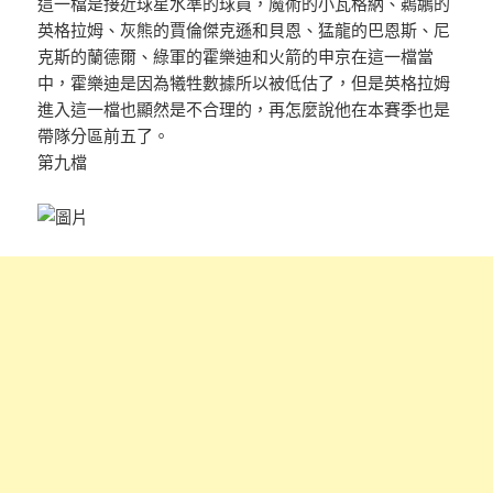
這一檔是接近球星水準的球員，魔術的小瓦格納、鵜鶘的
英格拉姆、灰熊的賈倫傑克遜和貝恩、猛龍的巴恩斯、尼
克斯的蘭德爾、綠軍的霍樂迪和火箭的申京在這一檔當
中，霍樂迪是因為犧牲數據所以被低估了，但是英格拉姆
進入這一檔也顯然是不合理的，再怎麼說他在本賽季也是
帶隊分區前五了。
第九檔