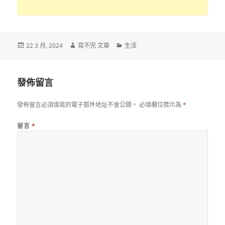
發
作
分
22 3 月, 2024
寫不完 文章
生活
佈
者
類
日
期:
發佈留言
發佈留言必須填寫的電子郵件地址不會公開。
必填欄位標示為
*
留言
*