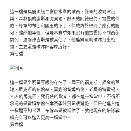
這一檔是具備頂級二當家水準的球員，綠軍的波爾津吉
斯、森林狼的唐斯和戈貝爾、熱火的阿德巴約、雷霆的傑
威、綠軍的布朗和國王的下手，傑威終於得到了應有的認
可，雖然他年輕，但是本賽季如果沒有他雷霆打不到西部
前列，波爾津吉斯是被高估了，他能夠幫助球隊打出戰
績，主要還是球隊陣容厚度好。
第七檔
這一檔是全明星等級的存在了，國王的福克斯、掘金的莫
瑞、尼克斯的布倫森、雷霆的霍姆格倫、老鷹的特雷楊、
76人的馬克西、獨行俠的歐文，都在這一檔當中，不得不
承認的是霍姆格倫在本賽季確實是很驚艷，但是他進入這
一檔還不夠合理，布倫森是被低估了，就他現在的帶隊戰
績完全可以進入更高一檔當中。
第六檔