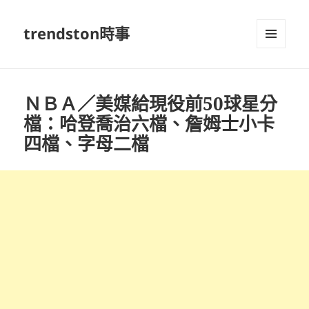
trendston時事
選單及
小工具
ＮＢＡ／美媒給現役前50球星分
檔：哈登喬治六檔、詹姆士小卡
四檔、字母二檔