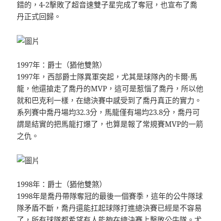
錯的，4-2擊敗了超音速雙子星完成了奪冠，也宣布了喬
丹正式回歸。
1997年：爵士（猶他雙煞）
1997年，西部爵士隊異軍突起，尤其是球隊內的卡爾·馬
龍，他還搶走了喬丹的MVP，這可是惹惱了喬丹，所以他
就和巴克利一樣，在總決賽中感受到了喬丹真正的實力。
系列賽中喬丹場均32.3分，馬龍僅有場均23.8分，喬丹可
謂是結實的把馬龍打爆了，也算是報了常規賽MVP的一箭
之仇。
1998年：爵士（猶他雙煞）
1998年是喬丹帶隊奪冠的最後一個賽季，這年的公牛隊球
隊矛盾不斷，喬丹還能扛起球隊打進總決賽已經是不容易
了，所有球隊都希望有人能夠在總決賽上擊敗公牛隊。尤