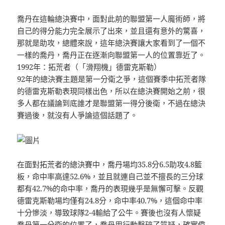
喬丹在這輪總決賽中，面對此前的聯盟第一人魔術師，將
自己的得分能力完全展示了出來，並且還有意外的驚喜，
那就是助攻，總體來說，這年總決賽讓大家看到了一個不
一樣的喬丹，喬丹正在逐漸向聯盟第一人的位置靠近了。
1992年：拓荒者（「滑翔機」德雷克斯勒）
92年的總決賽主題是第一分衛之爭，這個賽季中拓荒者隊
的德雷克斯勒表現同樣出色，所以在總決賽開始之前，很
多人都在議論到底誰才是聯盟第一得分後衛，不過在總決
賽過後，就沒有人爭論這個話題了。
在面對拓荒者的總決賽中，喬丹場均35.8分6.5助攻4.8籃
板，命中率高達52.6%，並且就連自己並不擅長的三分球
都有42.7%的命中率，喬丹的表現幾乎是無懈可擊。反觀
德雷克斯勒場均僅有24.8分，命中率40.7%，這個命中率
十分慘淡，導致球隊2-4輸給了公牛。賽後也沒有人懷疑
喬丹第一分衛的位置了，喬丹用行動擊碎了質疑，確實偉