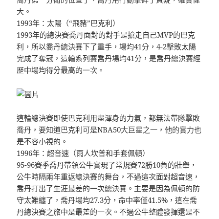
大。
1993年：太陽（“飛豬”巴克利）
1993年的總決賽喬丹面對的對手是搶走自己MVP的巴克
利，所以喬丹總決賽下了重手，場均41分，4-2擊敗太陽
完成了奪冠，這輪系列賽喬丹場均41分，是喬丹總決賽經
歷中場均得分最高的一次。
這輪總決賽即使巴克利用盡渾身的力氣，都無法帶隊擊敗
喬丹，要知道巴克利可是NBA50大巨星之一，他的實力也
是不容小視的。
1996年：超音速（雨人坎普和手套佩頓）
95-96賽季喬丹帶領公牛實現了常規賽72勝10負的壯舉，
公牛時隔兩年重返總決賽的舞台，不過這次面對超音速，
喬丹打出了生涯最差的一次總決賽。主要是因為佩頓的防
守太難纏了，喬丹場均27.3分，命中率僅41.5%，這在喬
丹總決賽之旅中是最差的一次。不過公牛整體發揮還是不