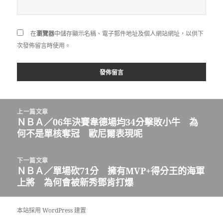
在
瀏覽器
中儲存顯示名稱、電子郵件地址及個人網站網址，以供下
次發佈留言時使用。
文
上一篇文章
章
ＮＢＡ／06年決賽韋德場均34分擊敗小牛 為
上
導
何不是單核奪冠 歐尼爾表現呢
一
覽
篇
文
下一篇文章
章:
ＮＢＡ／單場砍71分 擁有MVP+得分王的海軍
下
上將 為何會被新秀鄧肯打爆
一
篇
文
本站採用 WordPress 建置
章: