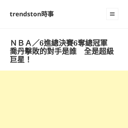
trendston時事
選單及
小工具
ＮＢＡ／6進總決賽6奪總冠軍
喬丹擊敗的對手是誰 全是超級
巨星！