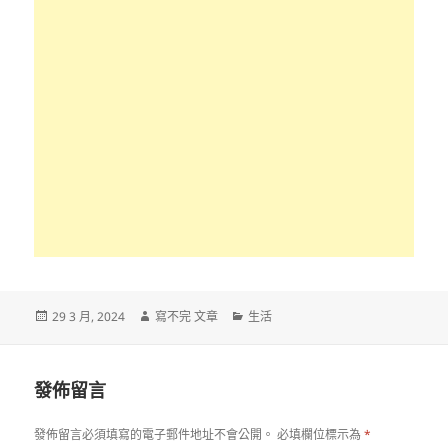
發
作
分
29 3 月, 2024
寫不完 文章
生活
佈
者
類
日
期:
發佈留言
發佈留言必須填寫的電子郵件地址不會公開。
必填欄位標示為
*