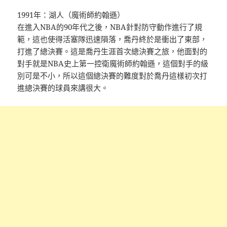
1991年：湖人（魔術師約翰遜）
在進入NBA的90年代之後，NBA針對防守動作進行了規
範，這也使得活塞隊迅速隕落，喬丹終於是衝出了東部，
打進了總決賽。這是喬丹生涯首次總決賽之旅，他面對的
對手就是NBA史上第一控衛魔術師約翰遜，這個對手的級
別可是不小，所以這個總決賽的難度對於喬丹這樣初次打
進總決賽的球員來講很大。