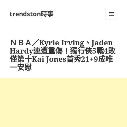
trendston時事
選單及
小工具
ＮＢＡ／Kyrie Irving、Jaden
Hardy連遭重傷！獨行俠5戰4敗
僅第十Kai Jones首秀21+9成唯
一安慰