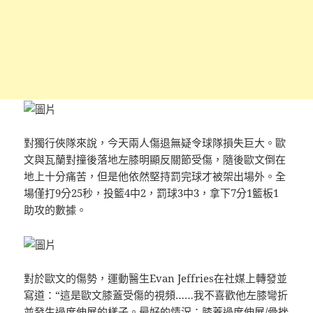
對獨行俠隊來說，今天兩人傷退無疑令球隊損失巨大。歐
文與瓦蘭對撞後落地左膝明顯反關節受傷，隨後歐文倒在
地上十分痛苦，但是他依然堅持罰完球才被架出場外。全
場僅打9分25秒，投籃4中2，罰球3中3，拿下7分1籃板1
助攻的數據。
對於歐文的傷勢，運動醫生Evan Jeffries在社媒上轉發並
寫道：“這是歐文膝蓋受傷的視頻……我不喜歡他左膝彎折
並發生過度伸展的樣子。最好的情況：膝蓋過度伸展/骨挫