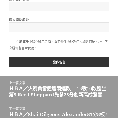
個人網站網址
在
瀏覽器
中儲存顯示名稱、電子郵件地址及個人網站網址，以供下
次發佈留言時使用。
文
上一篇文章
章
ＮＢＡ／火箭負雷霆遭兩連敗！ 15戰10敗穩坐
上
導
第5 Reed Sheppard先發25分創新高成驚喜
一
覽
篇
文
下一篇文章
章:
ＮＢＡ／Shai Gilgeous-Alexander51分5板7
下