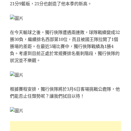
21分9籃板，21分也創造了他本季的新高。
在今天輸球之後，獨行俠隊遭遇兩連敗，球隊戰績變成32
勝30負，繼續排名西部第10位，而且被國王隊拉開了1個
勝場的差距。在最近5場比賽中，獨行俠隊戰績為1勝4
負。考慮到目前正處於常規賽排名衝刺階段，獨行俠隊的
狀況並不樂觀。
根據賽程安排，獨行俠隊將於3月6日客場挑戰公鹿隊，他
們能否止住頹勢呢？讓我們拭目以待！