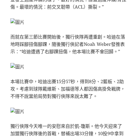
傷。最壞的情況：前交叉韌帶（ACL）撕裂。”
而就在第三節比賽開始後，獨行俠隊再遭重創。哈迪在落
地時踩腳扭傷腳踝，隨後獨行俠記者Noah Weber發推表
示：“哈迪遭遇了右腳踝扭傷，他本場比賽不會回歸。”
本場比賽中，哈迪出賽15分57秒，得到8分、2籃板、2助
攻。考慮到球隊戴維斯、加福德等人都因傷高掛免戰牌，
不得不說當前局勢對獨行俠隊來說太難了。
獨行俠隊今天唯一的安慰來自於凱-瓊斯。他今天迎來了
加盟獨行俠隊後的首戰，替補出場33分鐘，10投9中拿到