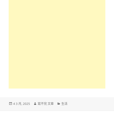
發
作
分
4 3 月, 2025
寫不完 文章
生活
佈
者
類
日