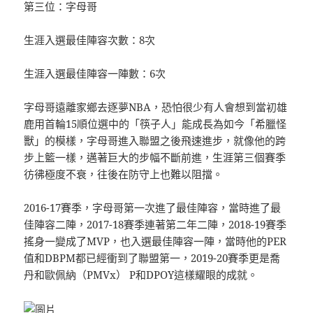
第三位：字母哥
生涯入選最佳陣容次數：8次
生涯入選最佳陣容一陣數：6次
字母哥遠離家鄉去逐夢NBA，恐怕很少有人會想到當初雄
鹿用首輪15順位選中的「筷子人」能成長為如今「希臘怪
獸」的模樣，字母哥進入聯盟之後飛速進步，就像他的跨
步上籃一樣，邁著巨大的步幅不斷前進，生涯第三個賽季
彷彿極度不衰，往後在防守上也難以阻擋。
2016-17賽季，字母哥第一次進了最佳陣容，當時進了最
佳陣容二陣，2017-18賽季連著第二年二陣，2018-19賽季
搖身一變成了MVP，也入選最佳陣容一陣，當時他的PER
值和DBPM都已經衝到了聯盟第一，2019-20賽季更是喬
丹和歐佩納（PMVx） P和DPOY這樣耀眼的成就。