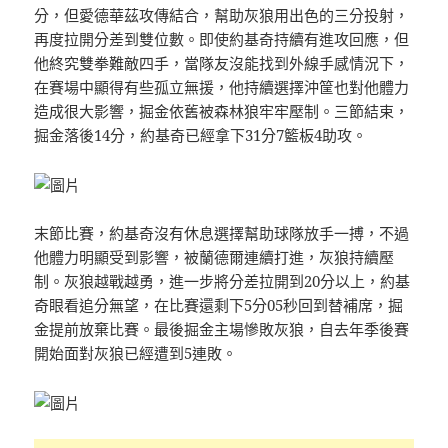
分，但愛德華茲攻傳結合，幫助灰狼用出色的三分投射，
再度拉開分差到雙位數。即使約基奇持續有進攻回應，但
他終究雙拳難敵四手，當隊友沒能找到外線手感情況下，
在賽場中顯得有些孤立無援，他持續選擇沖筐也對他體力
造成很大影響，掘金依舊被森林狼牢牢壓制。三節結束，
掘金落後14分，約基奇已經拿下31分7籃板4助攻。
末節比賽，約基奇沒有休息選擇幫助球隊放手一搏，不過
他體力明顯受到影響，被蘭德爾連續打進，灰狼持續壓
制。灰狼越戰越勇，進一步將分差拉開到20分以上，約基
奇眼看追分無望，在比賽還剩下5分05秒回到替補席，掘
金提前放棄比賽。最後掘金主場慘敗灰狼，自去年季後賽
開始面對灰狼已經遭到5連敗。