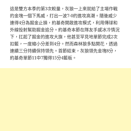
這是雙方本季的第3次較量，灰狼一上來就給了主場作戰
的金塊一個下馬威，打出一波7-0的進攻高潮。隨後威少
連得4分為掘金止損，約基奇開啟進攻模式，利用傳球和
外線投射幫助掘金追分。約基奇本節在隊友手感冰冷情況
下，扛起了掘金的進攻大旗，他甚至罕見地單節完成2次
扣籃，一度縮小分差到4分。然而森林狼多點開花，透過
連續三分持續保持領先。首節結束，灰狼領先金塊8分，
約基奇單節11中7獨得15分4籃板。