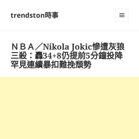
trendston時事
選單及
小工具
ＮＢＡ／Nikola Jokic慘遭灰狼
三殺：轟34+8仍提前5分鐘投降
罕見連續暴扣難挽頹勢