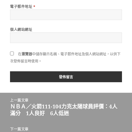
電子郵件地址
*
個人網站網址
在
瀏覽器
中儲存顯示名稱、電子郵件地址及個人網站網址，以供下
次發佈留言時使用。
文
上一篇文章
章
ＮＢＡ／火箭111-104力克太陽球員評價：4人
上
導
滿分 1人良好 6人低迷
一
覽
篇
文
下一篇文章