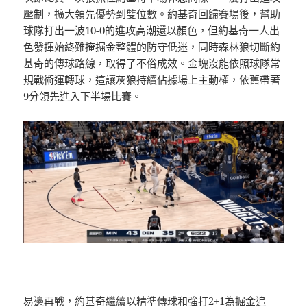
壓制，擴大領先優勢到雙位數。約基奇回歸賽場後，幫助
球隊打出一波10-0的進攻高潮還以顏色，但約基奇一人出
色發揮始終難掩掘金整體的防守低迷，同時森林狼切斷約
基奇的傳球路線，取得了不俗成效。金塊沒能依照球隊常
規戰術運轉球，這讓灰狼持續佔據場上主動權，依舊帶著
9分領先進入下半場比賽。
易邊再戰，約基奇繼續以精準傳球和強打2+1為掘金追