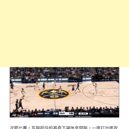
次節比賽，灰狼抓住約基奇下場休息間隙，一度打出進攻