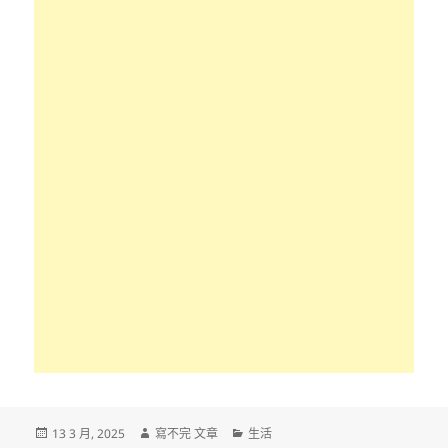
發
作
分
13 3 月, 2025
寫不完 文章
生活