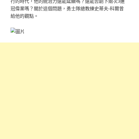
行的時代，他的統治力還能延續嗎？還能否創下兩次3連
冠偉業嗎？關於這個問題，勇士隊總教練史蒂夫-科爾曾
給他的觀點。