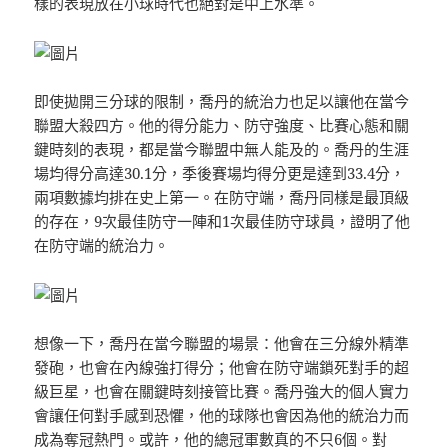
樣的表現放在小球時代也絕對是中上水準。
即使拋開三分球的限制，喬丹的統治力也足以讓他在當今
聯盟大殺四方。他的得分能力、防守強度、比賽心態和關
鍵時刻的表現，都是當今聯盟中無人能及的。喬丹的生涯
場均得分高達30.1分，季後賽場均得分更是達到33.4分，
兩項數據均排在史上第一。在防守端，喬丹同樣是最頂級
的存在，9次最佳防守一陣和1次最佳防守球員，證明了他
在防守端的統治力。
想像一下，喬丹在當今聯盟的場景：他會在三分線外精準
發砲，也會在內線強打得分；他會在防守端鎖死對手的超
級巨星，也會在關鍵時刻接管比賽。喬丹強大的個人實力
會讓任何對手感到恐懼，他的球隊也會因為他的統治力而
成為奪冠熱門。或許，他的總冠軍數真的不只6個。對