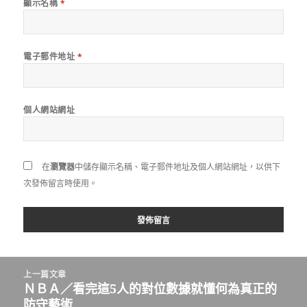
顯示名稱
*
電子郵件地址
*
個人網站網址
在
瀏覽器
中儲存顯示名稱、電子郵件地址及個人網站網址，以供下
次發佈留言時使用。
文
上一篇文章
章
ＮＢＡ／看完這5人的對位數據就懂何為真正的
上
導
防守藝術
一