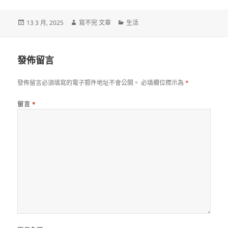
發
作
分
13 3 月, 2025
寫不完 文章
生活
佈
者
類
日
期:
發佈留言
發佈留言必須填寫的電子郵件地址不會公開。
必填欄位標示為
*
留言
*