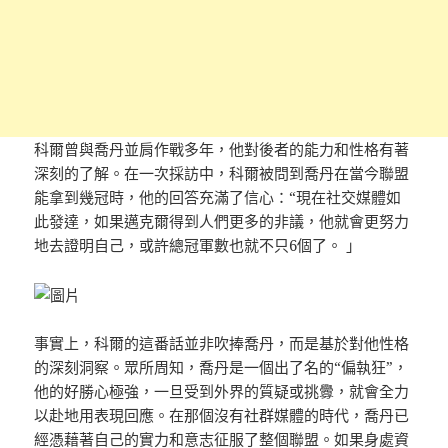
科爾曾與喬丹並肩作戰多年，他對後者的能力和性格有著
深刻的了解。在一次採訪中，科爾被問到喬丹在當今聯盟
能拿到幾冠時，他的回答充滿了信心：“現在社交媒體如
此發達，如果邁克爾得到人們更多的非議，他就會更努力
地去證明自己，或許總冠軍數也就不只6個了。 」
事實上，科爾的這番話並非吹捧喬丹，而是基於對他性格
的深刻洞察。眾所周知，喬丹是一個出了名的“偏執狂”，
他的好勝心極強，一旦受到外界的質疑或挑釁，就會全力
以赴地用表現回應。在那個沒有社群媒體的時代，喬丹已
經憑藉著自己的實力和意志征服了整個聯盟。如果身處資