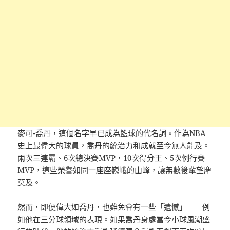
麥可-喬丹，這個名字早已成為籃球的代名詞。作為NBA
史上最偉大的球員，喬丹的統治力和成就至今無人能及。
兩次三連霸、6次總決賽MVP，10次得分王、5次例行賽
MVP，這些榮譽如同一座座巍峨的山峰，讓無數後輩望塵
莫及。
然而，即便偉大如喬丹，也難免會有一些「遺憾」——例
如他在三分球領域的表現。如果喬丹身處當今小球風潮盛