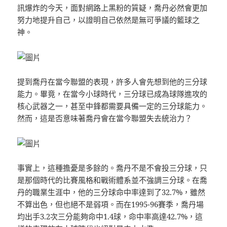
訊爆炸的今天，面對網路上黑粉的質疑，喬丹必然會更加
努力地提升自己，以證明自己依然是無可爭議的籃球之
神。
提到喬丹在當今聯盟的表現，許多人會先想到他的三分球
能力。畢竟，在當今小球時代，三分球已成為球隊進攻的
核心武器之一，甚至中鋒都需要具備一定的三分球能力。
然而，這是否意味著喬丹會在當今聯盟失去統治力？
事實上，這種擔憂是多餘的。喬丹不是不會投三分球，只
是那個時代的比賽風格和戰術體系並不強調三分球。在喬
丹的職業生涯中，他的三分球命中率達到了32.7%，雖然
不算出色，但也絕不是弱項。而在1995-96賽季，喬丹場
均出手3.2次三分能夠命中1.4球，命中率高達42.7%，這