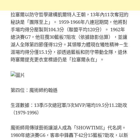
拉塞爾以防守哲學建構凱爾特人王朝，13年內11次奪冠的
秘訣是「團隊至上」。 1959-1966年八連冠期間，他將對
手場均得分壓製到104.3分（聯盟平均120分）。 1962年
總決賽G7，他狂攬30籃板7阻攻（依據錄影估算），並讓
湖人全隊第四節僅得12分。其領導力體現在犧牲精神－生
涯場均得分僅15.1分，卻透過籃板和防守帶動全隊，退休
時塞爾提克更衣室標語仍是「拉塞爾永在」。
第四位：魔術師約翰遜
生涯數據：13季/5次總冠軍/3次MVP/場均19.5分11.2助攻
（1979-1996）
魔術師用傳球藝術讓湖人成為「SHOWTIME」代名詞。
1980年總決賽G6，客串中鋒轟下42分15籃板7助攻，以新