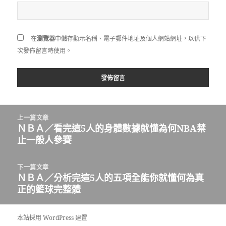
在
瀏覽器
中儲存顯示名稱、電子郵件地址及個人網站網址，以供下
次發佈留言時使用。
文
上一篇文章
章
ＮＢＡ／看完這5人的身體數據就懂為何NBA禁
上
導
止一般人參賽
一
覽
篇
文
下一篇文章
章:
ＮＢＡ／分析完這5人的五項全能你就懂何為真
下
正的籃球完整體
一
篇
文
本站採用 WordPress 建置