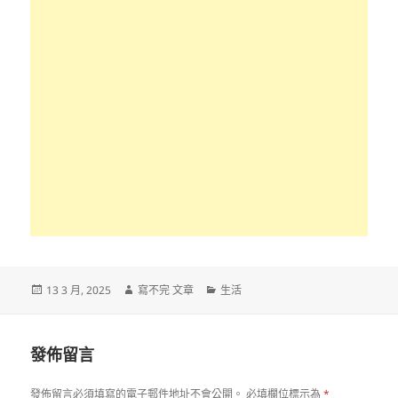
發
作
分
13 3 月, 2025
寫不完 文章
生活
佈
者
類
日
期:
發佈留言
發佈留言必須填寫的電子郵件地址不會公開。
必填欄位標示為
*