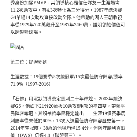
秀身份加冕FMVP。其領導核心是信任隊友－生涯場均
11.2次助攻中，有4.3次轉化為三分得分，1987年總決賽
G4單場14次助攻直接啟動全隊。他帶動的湖人王朝收視
率從1979年720萬飆升至1987年2460萬，證明領袖價值可
以跨越籃球場。
第三位：提姆鄧肯
生涯數據：19個賽季/5次總冠軍/15次最佳防守陣容/勝率
71.9%（1997-2016）
「石佛」用沉默領導奠定馬刺二十年輝煌。 2003年總決
賽G6，他砍下21分20籃板10助攻8阻攻的準四雙，帶領平
民陣容奪冠。其領袖哲學是穩定輸出——生涯19個賽季馬
刺勝率從未低於60%，15次入選最佳防守陣容歷史第一。
2014年奪冠時，38歲的他場均僅15.4分，但防守勝利貢獻
值（DWS）仍達4.3（聯盟第三）。