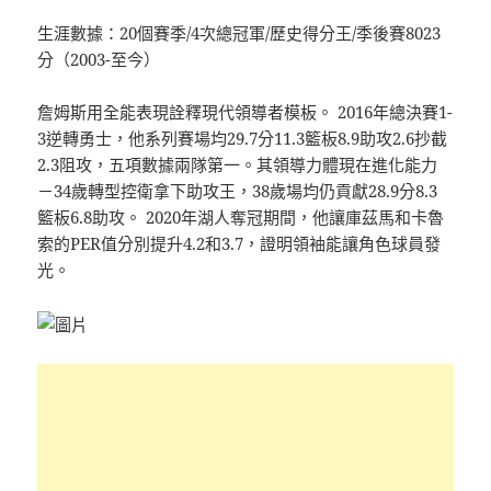
生涯數據：20個賽季/4次總冠軍/歷史得分王/季後賽8023
分（2003-至今）
詹姆斯用全能表現詮釋現代領導者模板。 2016年總決賽1-
3逆轉勇士，他系列賽場均29.7分11.3籃板8.9助攻2.6抄截
2.3阻攻，五項數據兩隊第一。其領導力體現在進化能力
－34歲轉型控衛拿下助攻王，38歲場均仍貢獻28.9分8.3
籃板6.8助攻。 2020年湖人奪冠期間，他讓庫茲馬和卡魯
索的PER值分別提升4.2和3.7，證明領袖能讓角色球員發
光。