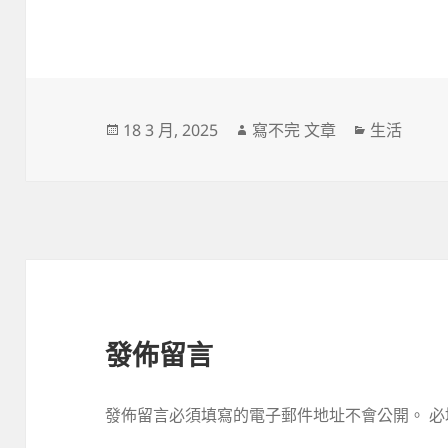
發
作
分
18 3 月, 2025
寫不完 文章
生活
佈
者
類
日
期:
發佈留言
發佈留言必須填寫的電子郵件地址不會公開。
必