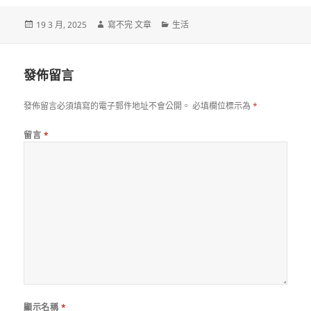
發
作
分
19 3 月, 2025
寫不完 文章
生活
佈
者
類
日
期:
發佈留言
發佈留言必須填寫的電子郵件地址不會公開。
必填欄位標示為
*
留言
*
顯示名稱
*