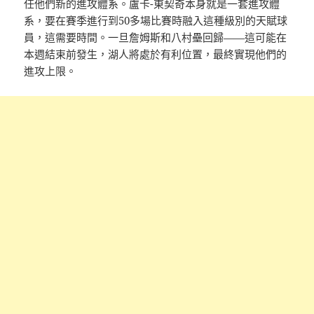
任他們新的進攻體系。盧卡-東契奇本身就是一套進攻體
系，要在賽季進行到50多場比賽時融入這種級別的天賦球
員，這需要時間。一旦詹姆斯和八村壘回歸——這可能在
本週結束前發生，湖人將處於有利位置，最終實現他們的
進攻上限。