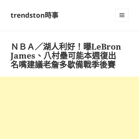
trendston時事
選單及
小工具
ＮＢＡ／湖人利好！曝LeBron
James、八村壘可能本週復出
名嘴建議老詹多歇備戰季後賽