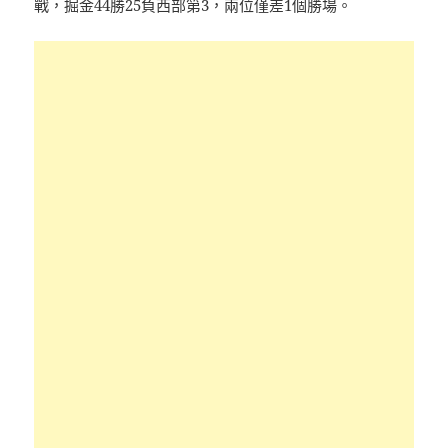
戰，掘金44勝25負西部第3，兩位僅差1個勝場。