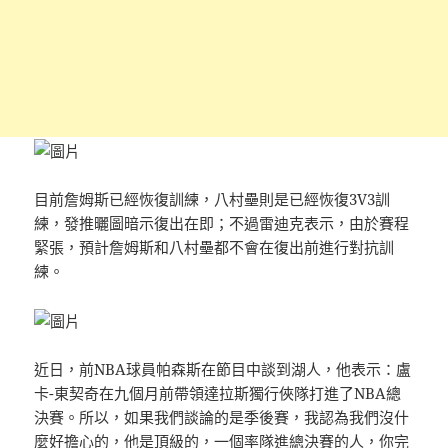
目前詹姆斯已經恢復訓練，八村壘則是已經恢復3V3訓
練，發推曬圖暗示復出在即；不過雷迪克表示，由於賽程
緊張，預計詹姆斯和八村壘都不會在復出前進行對抗訓
練。
近日，前NBA球員帕森斯在節目中談到湖人，他表示：盧
卡-東契奇在九個月前帶領達拉斯獨行俠隊打進了NBA總
決賽。所以，如果我們談論的是季後賽，我認為我們沒什
麼好擔心的，他是頂級的，一個率隊進總決賽的人，你完