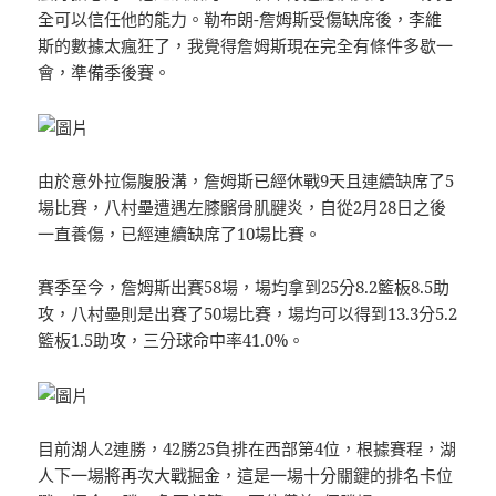
全可以信任他的能力。勒布朗-詹姆斯受傷缺席後，李維
斯的數據太瘋狂了，我覺得詹姆斯現在完全有條件多歇一
會，準備季後賽。
由於意外拉傷腹股溝，詹姆斯已經休戰9天且連續缺席了5
場比賽，八村壘遭遇左膝髕骨肌腱炎，自從2月28日之後
一直養傷，已經連續缺席了10場比賽。
賽季至今，詹姆斯出賽58場，場均拿到25分8.2籃板8.5助
攻，八村壘則是出賽了50場比賽，場均可以得到13.3分5.2
籃板1.5助攻，三分球命中率41.0%。
目前湖人2連勝，42勝25負排在西部第4位，根據賽程，湖
人下一場將再次大戰掘金，這是一場十分關鍵的排名卡位