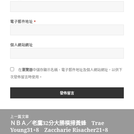
電子郵件地址
*
個人網站網址
在
瀏覽器
中儲存顯示名稱、電子郵件地址及個人網站網址，以供下
次發佈留言時使用。
文
上一篇文章
章
ＮＢＡ／老鷹32分大勝橫掃黃蜂 Trae
上
導
Young31+8 Zaccharie Risacher21+8
一
覽