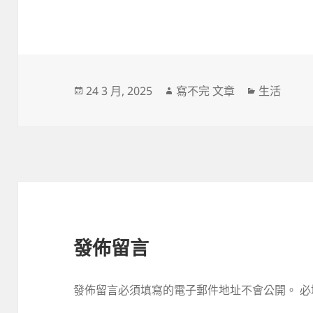
發
作
分
24 3 月, 2025
寫不完 文章
生活
佈
者
類
日
期:
發佈留言
發佈留言必須填寫的電子郵件地址不會公開。
必