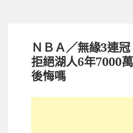
ＮＢＡ／無緣3連冠
拒絕湖人6年7000
後悔嗎