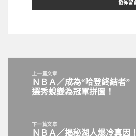
文
章
上一篇文章
ＮＢＡ／成為“哈登終結者”
導
上
選秀蛻變為冠軍拼圖！
覽
一
篇
文
章:
下一篇文章
ＮＢＡ／揭秘湖人爆冷真因！Le
下