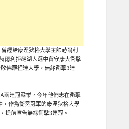
時，曾經給康涅狄格大學主帥赫爾利
終赫爾利拒絕湖人選中留守康大衝擊
7惜敗佛羅裡達大學，無緣衝擊3連
AA兩連冠霸業，今年他們志在衝擊
中，作為衛冕冠軍的康涅狄格大學
強，提前宣告無緣衝擊3連冠。