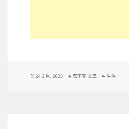
發
作
分
24 3 月, 2025
寫不完 文章
生活
佈
者
類
日
期: