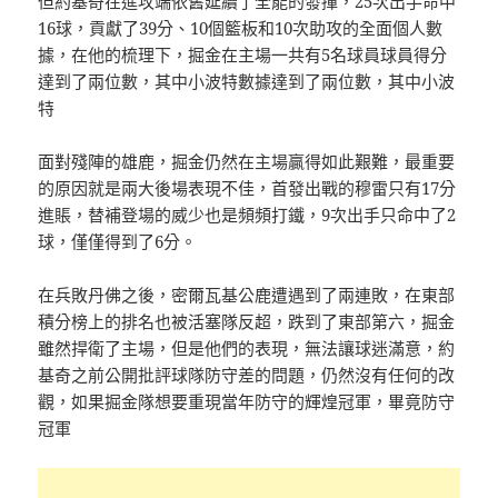
但約基奇在進攻端依舊延續了全能的發揮，25次出手命中
16球，貢獻了39分、10個籃板和10次助攻的全面個人數
據，在他的梳理下，掘金在主場一共有5名球員球員得分
達到了兩位數，其中小波特數據達到了兩位數，其中小波
特
面對殘陣的雄鹿，掘金仍然在主場贏得如此艱難，最重要
的原因就是兩大後場表現不佳，首發出戰的穆雷只有17分
進賬，替補登場的威少也是頻頻打鐵，9次出手只命中了2
球，僅僅得到了6分。
在兵敗丹佛之後，密爾瓦基公鹿遭遇到了兩連敗，在東部
積分榜上的排名也被活塞隊反超，跌到了東部第六，掘金
雖然捍衛了主場，但是他們的表現，無法讓球迷滿意，約
基奇之前公開批評球隊防守差的問題，仍然沒有任何的改
觀，如果掘金隊想要重現當年防守的輝煌冠軍，畢竟防守
冠軍