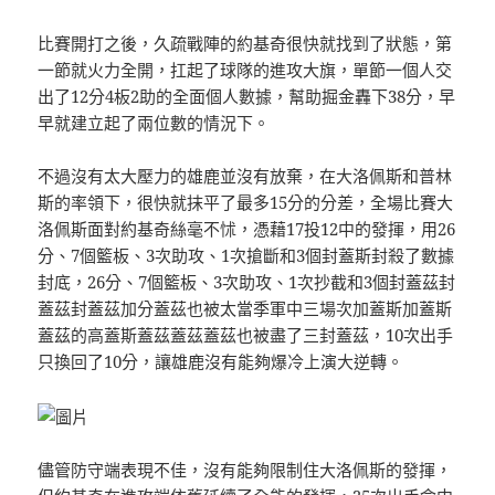
比賽開打之後，久疏戰陣的約基奇很快就找到了狀態，第
一節就火力全開，扛起了球隊的進攻大旗，單節一個人交
出了12分4板2助的全面個人數據，幫助掘金轟下38分，早
早就建立起了兩位數的情況下。
不過沒有太大壓力的雄鹿並沒有放棄，在大洛佩斯和普林
斯的率領下，很快就抹平了最多15分的分差，全場比賽大
洛佩斯面對約基奇絲毫不怵，憑藉17投12中的發揮，用26
分、7個籃板、3次助攻、1次搶斷和3個封蓋斯封殺了數據
封底，26分、7個籃板、3次助攻、1次抄截和3個封蓋茲封
蓋茲封蓋茲加分蓋茲也被太當季軍中三場次加蓋斯加蓋斯
蓋茲的高蓋斯蓋茲蓋茲蓋茲也被盡了三封蓋茲，10次出手
只換回了10分，讓雄鹿沒有能夠爆冷上演大逆轉。
儘管防守端表現不佳，沒有能夠限制住大洛佩斯的發揮，