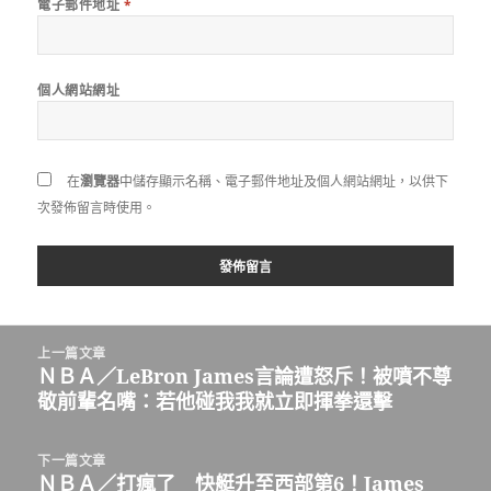
電子郵件地址
*
個人網站網址
在
瀏覽器
中儲存顯示名稱、電子郵件地址及個人網站網址，以供下
次發佈留言時使用。
文
上一篇文章
章
ＮＢＡ／LeBron James言論遭怒斥！被噴不尊
上
導
敬前輩名嘴：若他碰我我就立即揮拳還擊
一
覽
篇
文
下一篇文章
章:
ＮＢＡ／打瘋了 快艇升至西部第6！James
下