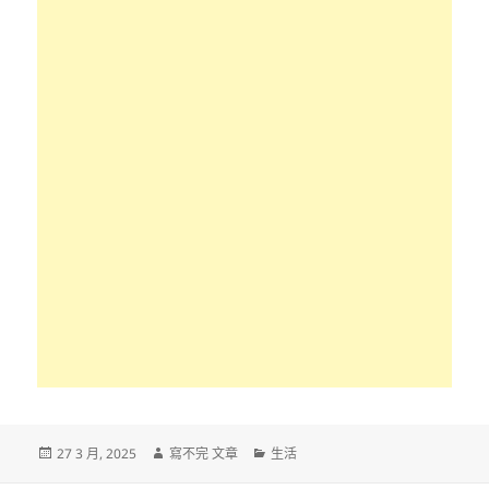
發
作
分
27 3 月, 2025
寫不完 文章
生活
佈
者
類