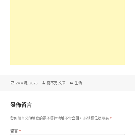
發
作
分
24 4 月, 2025
寫不完 文章
生活
佈
者
類
日
期:
發佈留言
發佈留言必須填寫的電子郵件地址不會公開。
必填欄位標示為
*
留言
*