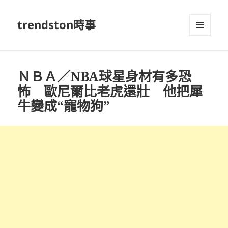
trendston時事
選單及
小工具
ＮＢＡ／NBA球星身材有多恐
怖 歐尼爾比老虎還壯 他把犀
牛變成“寵物狗”