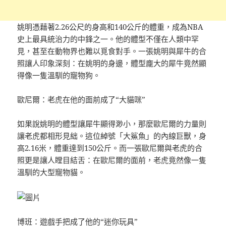
姚明憑藉著2.26公尺的身高和140公斤的體重，成為NBA
史上最具統治力的中鋒之一。他的體型不僅在人類中罕
見，甚至在動物界也難以覓食對手。一張姚明與犀牛的合
照讓人印象深刻：在姚明的身邊，體型龐大的犀牛竟然顯
得像一隻溫馴的寵物狗。
歐尼爾：老虎在他的面前成了“大貓咪”
如果說姚明的體型讓犀牛顯得渺小，那麼歐尼爾的力量則
讓老虎都相形見絀。這位綽號「大鯊魚」的內線巨獸，身
高2.16米，體重達到150公斤。而一張歐尼爾與老虎的合
照更是讓人瞠目結舌：在歐尼爾的面前，老虎竟然像一隻
溫馴的大型寵物貓。
博班：遊戲手把成了他的“迷你玩具”