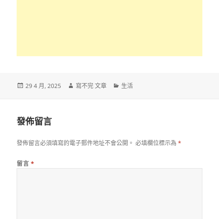
發
作
分
29 4 月, 2025
寫不完 文章
生活
佈
者
類
日
期:
發佈留言
發佈留言必須填寫的電子郵件地址不會公開。
必填欄位標示為
*
留言
*