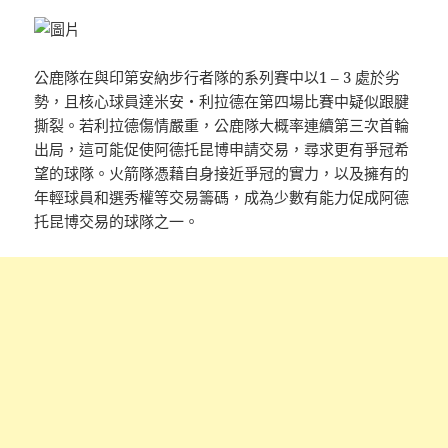
公鹿隊在與印第安納步行者隊的系列賽中以1 – 3 處於劣
勢，且核心球員達米安・利拉德在第四場比賽中疑似跟腱
撕裂。若利拉德傷情嚴重，公鹿隊大概率連續第三次首輪
出局，這可能促使阿德托昆博申請交易，尋求更有爭冠希
望的球隊。火箭隊憑藉自身接近爭冠的實力，以及擁有的
年輕球員和選秀權等交易籌碼，成為少數有能力促成阿德
托昆博交易的球隊之一。