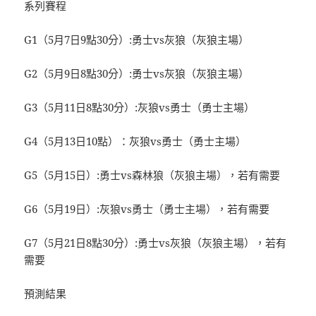
系列賽程
G1（5月7日9點30分）:勇士vs灰狼（灰狼主場）
G2（5月9日8點30分）:勇士vs灰狼（灰狼主場）
G3（5月11日8點30分）:灰狼vs勇士（勇士主場）
G4（5月13日10點）：灰狼vs勇士（勇士主場）
G5（5月15日）:勇士vs森林狼（灰狼主場），若有需要
G6（5月19日）:灰狼vs勇士（勇士主場），若有需要
G7（5月21日8點30分）:勇士vs灰狼（灰狼主場），若有
需要
預測結果