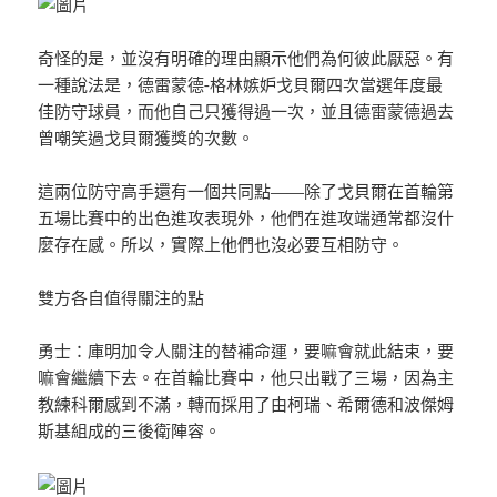
奇怪的是，並沒有明確的理由顯示他們為何彼此厭惡。有
一種說法是，德雷蒙德-格林嫉妒戈貝爾四次當選年度最
佳防守球員，而他自己只獲得過一次，並且德雷蒙德過去
曾嘲笑過戈貝爾獲獎的次數。
這兩位防守高手還有一個共同點——除了戈貝爾在首輪第
五場比賽中的出色進攻表現外，他們在進攻端通常都沒什
麼存在感。所以，實際上他們也沒必要互相防守。
雙方各自值得關注的點
勇士：庫明加令人關注的替補命運，要嘛會就此結束，要
嘛會繼續下去。在首輪比賽中，他只出戰了三場，因為主
教練科爾感到不滿，轉而採用了由柯瑞、希爾德和波傑姆
斯基組成的三後衛陣容。