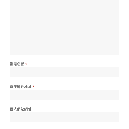
顯示名稱
*
電子郵件地址
*
個人網站網址