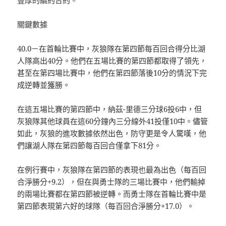
關鍵數據
40.0－在首輪比賽中，灰狼隊在第四節每百回合得分比湖
人隊高出40分。他們在五場比賽的第四節都取得了領先，
甚至在第四場比賽中，他們在第四節落後10分的情況下完
成逆轉並獲勝。
在這五場比賽的第四節中，納茲-里德三分球6投6中，但
灰狼隊其他球員在這60分鐘內三分線外41投僅10中。儘管
如此，灰狼的進攻數據依然出色，防守更是令人驚嘆，他
們讓湖人隊在第四節每百回合僅拿下81分。
在例行賽中，灰狼隊在第四節的表現也最為出色（每百回
合淨勝分+9.2），但在與勇士隊的三場比賽中，他們輸掉
的兩場比賽都在第四節被逆轉。而勇士隊在首輪比賽中是
第四節表現第六好的球隊（每百回合淨勝分+17.0）。