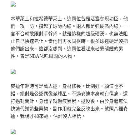
本華萊士和拉希德華萊士，這兩位曾是活塞奪冠功臣，他
們一攻一防，撐起了球隊內線。兩人都是強硬派內線，一
言不合就敢跟對手幹架。就是這樣的超級硬漢，也無法阻
止自己快速老化。當他們再次同框時，很多球迷硬是沒把
他們認出來。誰都沒想到，這兩位看起來老態龍鍾的男
性，曾是NBA叱吒風雨的人物。
麥迪年輕時可是萬人迷，身材修長，比例好，顏值也不
錯，絕對是公認偶像派球星。不過麥迪本身就有傷病，還
打過封閉針，身體早就傷痕累累。退役後，由於身體無法
快速代謝這些藥物，副作用就完全反映出來。就照片裡麥
迪，我說才40來歲，估計沒人相信。