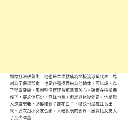
鄧肯打法很養生，他也是早早就成為地板流球星代表。馬
刺為了保護鄧肯，也是各種找理由為他輪休，可以說，為
了鄧肯健康，馬刺整個管理曾都煞費苦心。確實在這樣保
護下，鄧肯傷病少，巔峰也長。但是退休後鄧肯，他是驚
人速度衰老，頭髮和鬍子都花白了，皺紋也是瘋狂長出
來。這次跟小女友合影，人老色衰的鄧肯，感覺比女友大
了至少30歲。