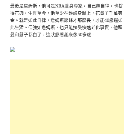
最後是詹姆斯，他可是NBA養身專家，自己夠自律，也捨
得花錢，生涯至今，他至少在維護身體上，花費了千萬美
金。就是如此自律，詹姆斯巔峰才那麼長，才能40歲還如
此生猛。但強如詹姆斯，也只能接受快速老化事實，他頭
髮和鬍子都白了，這狀態看起來像50多歲。