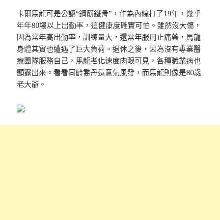
卡爾馬龍可是公認“鋼筋鐵骨”，作為內線打了19年，幾乎
年年80場以上出勤率，這健康度確實可怕。雖然沒大傷，
因為常年高出勤率，訓練量大，還常年服用止痛藥，馬龍
身體其實也遭遇了巨大負荷。退休之後，因為沒有專業醫
療團隊服務自己，馬龍老化速度肉眼可見，各種職業病也
顯露出來。看看同齡喬丹還意氣風發，而馬龍則像是80歲
老大爺。