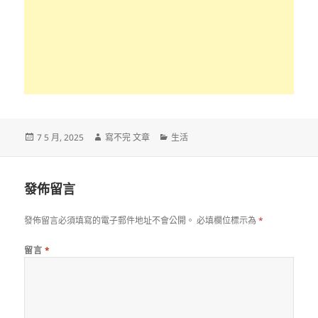
發
作
分
7 5 月, 2025
寫不完 文章
生活
佈
者
類
日
期:
發佈留言
發佈留言必須填寫的電子郵件地址不會公開。
必填欄位標示為
*
留言
*