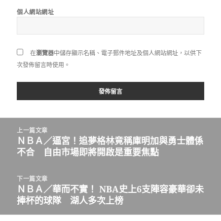
個人網站網址
在
瀏覽器
中儲存顯示名稱、電子郵件地址及個人網站網址，以供下
次發佈留言時使用。
文
上一篇文章
章
ＮＢＡ／逼宮！追夢格林竟稱庫明加與勇士體係
上
導
不合 自由市場即將開啟是重要焦點
一
覽
篇
文
下一篇文章
章:
ＮＢＡ／華而不實！ NBA史上6支陣容豪華卻未
下
捧杯的球隊 湖人多次上榜
一
篇