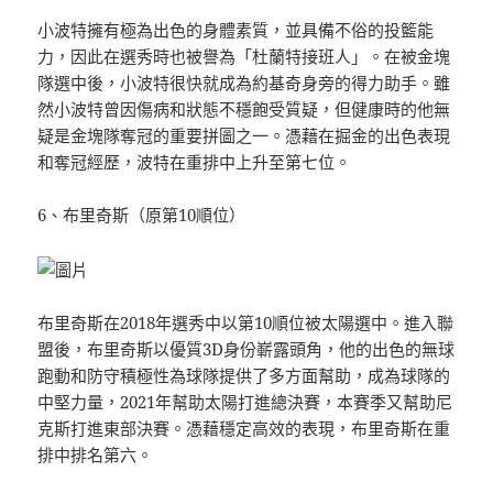
小波特擁有極為出色的身體素質，並具備不俗的投籃能
力，因此在選秀時也被譽為「杜蘭特接班人」。在被金塊
隊選中後，小波特很快就成為約基奇身旁的得力助手。雖
然小波特曾因傷病和狀態不穩飽受質疑，但健康時的他無
疑是金塊隊奪冠的重要拼圖之一。憑藉在掘金的出色表現
和奪冠經歷，波特在重排中上升至第七位。
6、布里奇斯（原第10順位）
布里奇斯在2018年選秀中以第10順位被太陽選中。進入聯
盟後，布里奇斯以優質3D身份嶄露頭角，他的出色的無球
跑動和防守積極性為球隊提供了多方面幫助，成為球隊的
中堅力量，2021年幫助太陽打進總決賽，本賽季又幫助尼
克斯打進東部決賽。憑藉穩定高效的表現，布里奇斯在重
排中排名第六。