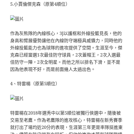
5.小賈倫傑克森（原第4順位）
作為灰熊隊的內線核心，3J以護框和外線投籃見長，他的
身高和臂展優勢讓他在內線防守端極具威懾力，同時他的
外線投籃能力也為球隊的進攻提供了空間。生涯至今，傑
克森已經當選1次最佳防守球員，2次蓋帽王，2次入選最
佳防守一陣，2次全明星。而他之所以排名下滑，並不是
因為他表現不好，而是前面幾人太過出色。
4、特雷楊（原第5順位）
特雷楊在2018年選秀中以第5順位被獨行俠選中，隨後被
交易至老鷹。作為老鷹隊的進攻核心，特雷楊在新秀賽季
就打出了場均近20分的表現，生涯第三年更是率隊挺進東