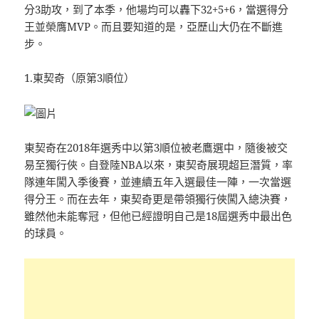
分3助攻，到了本季，他場均可以轟下32+5+6，當選得分
王並榮膺MVP。而且要知道的是，亞歷山大仍在不斷進
步。
1.東契奇（原第3順位）
東契奇在2018年選秀中以第3順位被老鷹選中，隨後被交
易至獨行俠。自登陸NBA以來，東契奇展現超巨潛質，率
隊連年闖入季後賽，並連續五年入選最佳一陣，一次當選
得分王。而在去年，東契奇更是帶領獨行俠闖入總決賽，
雖然他未能奪冠，但他已經證明自己是18屆選秀中最出色
的球員。