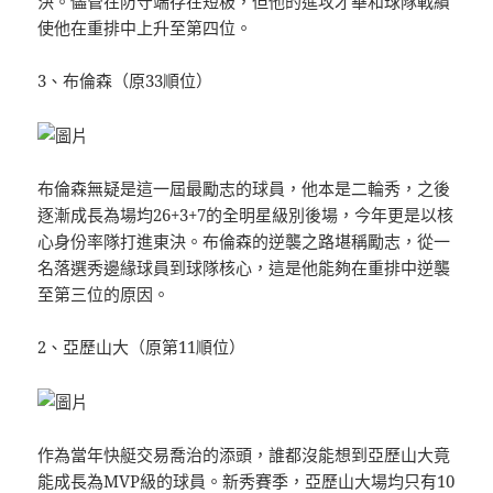
決。儘管在防守端存在短板，但他的進攻才華和球隊戰績
使他在重排中上升至第四位。
3、布倫森（原33順位）
布倫森無疑是這一屆最勵志的球員，他本是二輪秀，之後
逐漸成長為場均26+3+7的全明星級別後場，今年更是以核
心身份率隊打進東決。布倫森的逆襲之路堪稱勵志，從一
名落選秀邊緣球員到球隊核心，這是他能夠在重排中逆襲
至第三位的原因。
2、亞歷山大（原第11順位）
×
作為當年快艇交易喬治的添頭，誰都沒能想到亞歷山大竟
能成長為MVP級的球員。新秀賽季，亞歷山大場均只有10