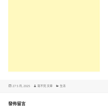
發
作
分
27 5 月, 2025
寫不完 文章
生活
佈
者
類
日
期:
發佈留言