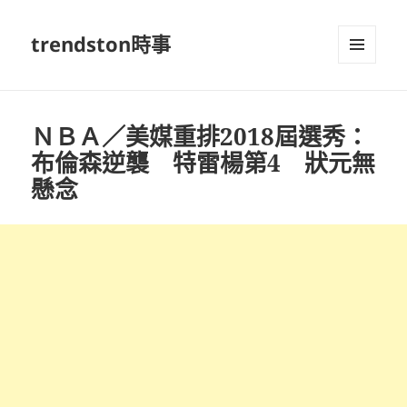
trendston時事
選單及
小工具
ＮＢＡ／美媒重排2018屆選秀：
布倫森逆襲 特雷楊第4 狀元無
懸念