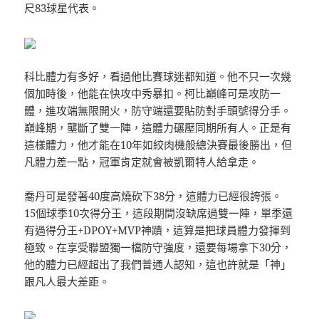
尺83球星代表。
科比體力有多好，看過他比賽球迷都知道。他不只一次幾
個加時後，他能在快攻中秀暴扣。柯比巔峰可是攻防一
體，進攻端無限開火，防守端還要貼防對手頭號得分手。
巔峰期，壟斷了雙一陣，這體力碾壓同期所有人。正是有
這樣體力，他才能在10年如絞肉機般總決賽最後勝出，但
凡體力差一點，冠軍肯定就會被凱爾特人給拿走。
喬丹可是發著40度高燒砍下38分，這體力已經很誇張。
15個球季10次得分王，這段期間沒缺席過雙一陣，單季還
有過得分王+DPOY+MVP神蹟，這算是把球員體力發揮到
極致。在享受聯盟獨一檔防守強度，還要每場拿下30分，
他的體力已經超出了我們普通人認知，這也許就是「神」
跟凡人最大差距。