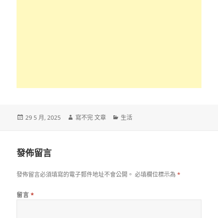
發
作
分
29 5 月, 2025
寫不完 文章
生活
佈
者
類
日
期:
發佈留言
發佈留言必須填寫的電子郵件地址不會公開。
必填欄位標示為
*
留言
*