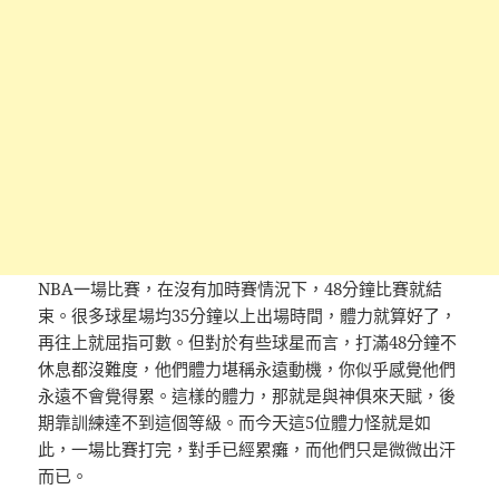
NBA一場比賽，在沒有加時賽情況下，48分鐘比賽就結
束。很多球星場均35分鐘以上出場時間，體力就算好了，
再往上就屈指可數。但對於有些球星而言，打滿48分鐘不
休息都沒難度，他們體力堪稱永遠動機，你似乎感覺他們
永遠不會覺得累。這樣的體力，那就是與神俱來天賦，後
期靠訓練達不到這個等級。而今天這5位體力怪就是如
此，一場比賽打完，對手已經累癱，而他們只是微微出汗
而已。