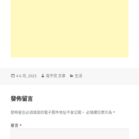
發
作
分
4 6 月, 2025
寫不完 文章
生活
佈
者
類
日
期:
發佈留言
發佈留言必須填寫的電子郵件地址不會公開。
必填欄位標示為
*
留言
*