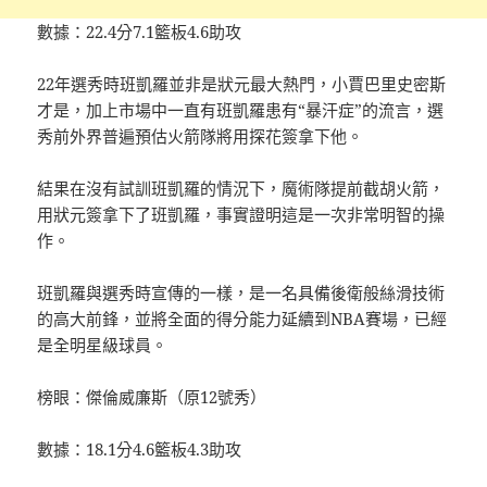
數據：22.4分7.1籃板4.6助攻
22年選秀時班凱羅並非是狀元最大熱門，小賈巴里史密斯
才是，加上市場中一直有班凱羅患有“暴汗症”的流言，選
秀前外界普遍預估火箭隊將用探花簽拿下他。
結果在沒有試訓班凱羅的情況下，魔術隊提前截胡火箭，
用狀元簽拿下了班凱羅，事實證明這是一次非常明智的操
作。
班凱羅與選秀時宣傳的一樣，是一名具備後衛般絲滑技術
的高大前鋒，並將全面的得分能力延續到NBA賽場，已經
是全明星級球員。
榜眼：傑倫威廉斯（原12號秀）
數據：18.1分4.6籃板4.3助攻