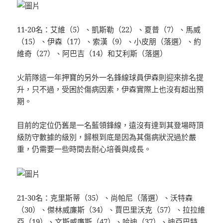
11-20名：艾維（5）、凱斯勒（22）、夏普（7）、馬威
（15）、伊森（17）、索漢（9）、小皮朋（落選）、約
維奇（27）、阿巴吉（14）和艾利斯（落選）
火箭隊這一年押寶的另外一名鋒線球員伊森則迎來排名提
升，只不過，受困於傷病因素，伊森實際上也沒有超出預
期。
目前的定位仍舊是一名藍領鋒線，遠沒有達到其登場時頂
級防守數據的級別，歸根到底是因為其傷病狀況過於嚴
重，仍需要一些時間去耐心培養與成長。
21-30名：克里斯蒂（35）、尚帕尼（落選）、沃特森
（30）、傑林威廉斯（34）、賈巴里沃克（57）、拉拉維
亞（19）、文斯威廉斯（47）、哈迪（37）、迪亞巴特