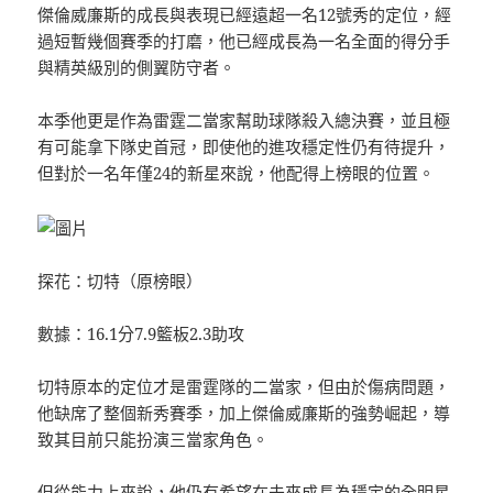
傑倫威廉斯的成長與表現已經遠超一名12號秀的定位，經
過短暫幾個賽季的打磨，他已經成長為一名全面的得分手
與精英級別的側翼防守者。
本季他更是作為雷霆二當家幫助球隊殺入總決賽，並且極
有可能拿下隊史首冠，即使他的進攻穩定性仍有待提升，
但對於一名年僅24的新星來說，他配得上榜眼的位置。
探花：切特（原榜眼）
數據：16.1分7.9籃板2.3助攻
切特原本的定位才是雷霆隊的二當家，但由於傷病問題，
他缺席了整個新秀賽季，加上傑倫威廉斯的強勢崛起，導
致其目前只能扮演三當家角色。
但從能力上來說，他仍有希望在未來成長為穩定的全明星