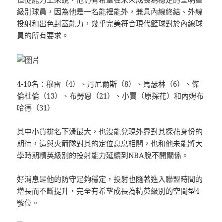
級別球員，因為他是一名能裡能外，兼具內線終結、外線
投射和出色封蓋能力，幾乎完美符合現代籃球對於內線球
員的所有要求。
4-10名：穆雷（4）、丹尼爾斯（8）、馬瑟林（6）、傑
倫杜倫（13）、布勞恩（21）、小賈（原探花）和內姆布
哈德（31）
其中小賈排名下滑最大，也沒能兌現外界對其探花身份的
期待，這與火箭隊對其的定位息息相關，也和他未能將大
學時期精英級別的投射能力延續到NBA脫不開關係。
好消息是他的防守足夠穩定，投射也隨著進入聯盟時間的
增長而不斷提升，完全有希望成長為精英級別的空間型4
號位。