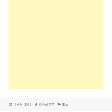
發
作
分
16 6 月, 2025
寫不完 文章
生活
佈
者
類