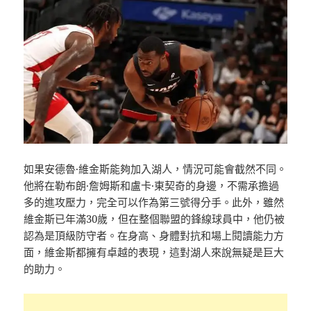
如果安德魯·維金斯能夠加入湖人，情況可能會截然不同。
他將在勒布朗·詹姆斯和盧卡·東契奇的身邊，不需承擔過
多的進攻壓力，完全可以作為第三號得分手。此外，雖然
維金斯已年滿30歲，但在整個聯盟的鋒線球員中，他仍被
認為是頂級防守者。在身高、身體對抗和場上閱讀能力方
面，維金斯都擁有卓越的表現，這對湖人來說無疑是巨大
的助力。