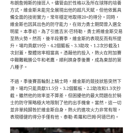
布朗詹姆斯的接班人。儘管由於性格以及所在球隊的培養
方式，維金斯未能完全展現出他的超凡天賦，但他依舊具
備全面的技術實力，常年穩定地取得20+的得分。同時，
維金斯也因其出色的防守能力，在效力勇士期間曾入選全
明星。本季初，為了引進吉米·巴特勒，勇士將維金斯交易
至熱火勢。然而，後半段賽季，維金斯的表現反而有所提
升，場均貢獻19分、4.2個籃板、3.3助攻、1.2次抄截及1
次封蓋，整體效率相當高。憑藉他的投入，熱火在附加賽
中艱難戰勝公牛和老鷹，順利躋身季後賽，成為東部的第
八種子。
不過，季後賽首輪對上騎士時，維金斯的競技狀態突然下
滑，場均只能貢獻11.5分、3.2個籃板、2.2助攻和1.3次抄
截。雖然他的效率並不算差，但困擾他的最大問題在於騎
士的防守策略極大地限制了他的出手機會。當然，這一切
並非單純歸咎於維金斯自身，熱火的進攻火力非常有限，
表現穩健的得分手僅有他、泰勒·希羅和巴姆·阿德巴約。