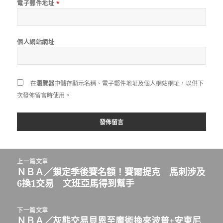
電子郵件地址
*
個人網站網址
在
瀏覽器
中儲存顯示名稱、電子郵件地址及個人網站網址，以供下
次發佈留言時使用。
文
上一篇文章
章
ＮＢＡ／鎖定季後賽名額！賽爾提克 馬刺涉及
上
導
6換1交易 文班亞馬得到幫手
一
覽
篇
文
下一篇文章
章:
ＮＢＡ／灰熊交易貝恩至魔術換來波普+安東尼
下