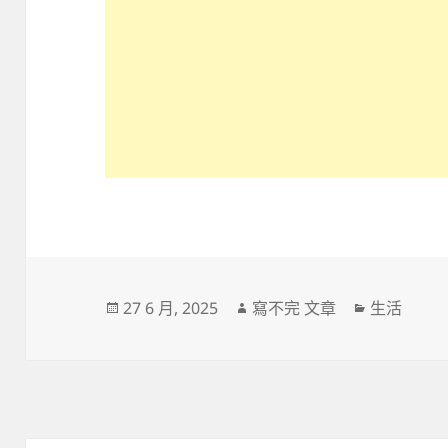
發
作
分
27 6 月, 2025
寫不完 文章
生活
佈
者
類
日
期: