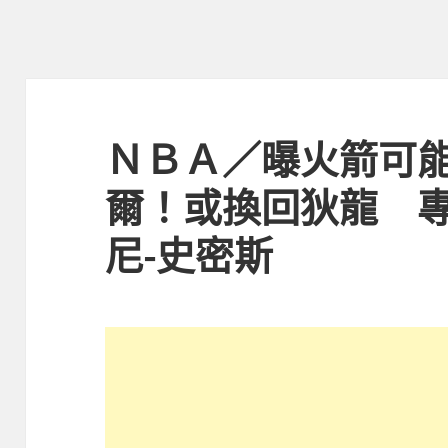
ＮＢＡ／曝火箭可
爾！或換回狄龍 
尼-史密斯