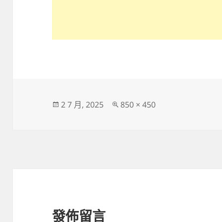
發
完
2 7 月, 2025
850 × 450
佈
整
日
尺
期:
寸
發佈留言