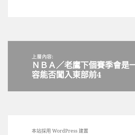
文
章
上層內容:
ＮＢＡ／老鷹下個賽季會是
導
容能否闖入東部前4
覽
本站採用 WordPress 建置